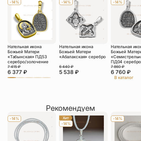
-14%
-14%
-14%
Телефон
*
Отзыв
*
Нательная икона
Нательная икона
Нательная ико
Божьей Матери
Божьей Матери
Божьей Матер
«Табынская» ПД53
«Абалакская» серебро
«Семистрельн
серебро/золочение
ПД04 серебр
7 415
₽
6 440
₽
7 860
₽
6 377
₽
5 538
₽
6 760
₽
Прикрепить фото
В каталог
До 5 фото, JPG/PNG/WEBP, не более 5 МБ каждое
Рекомендуем
Хит
-14%
-14%
-14%