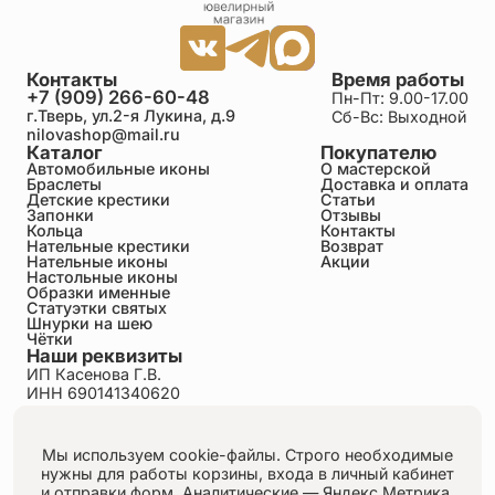
Контакты
Время работы
+7 (909) 266-60-48
Пн-Пт: 9.00-17.00
г.Тверь, ул.2-я Лукина, д.9
Сб-Вс: Выходной
nilovashop@mail.ru
Каталог
Покупателю
Автомобильные иконы
О мастерской
Браслеты
Доставка и оплата
Детские крестики
Статьи
Запонки
Отзывы
Кольца
Контакты
Нательные крестики
Возврат
Нательные иконы
Акции
Настольные иконы
Образки именные
Статуэтки святых
Шнурки на шею
Чётки
Наши реквизиты
ИП Касенова Г.В.
ИНН 690141340620
ОГРНИП 318695200011351
Политика конфиденциальности
Пользовательское соглашение
Мы используем cookie-файлы. Строго необходимые
Публичная оферта
нужны для работы корзины, входа в личный кабинет
Согласие на обработку персональных данных
и отправки форм.
Аналитические — Яндекс.Метрика,