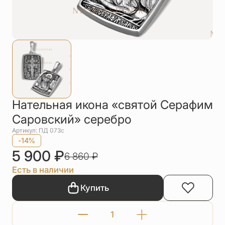
Упаковка
Цепи
Чётки
Шнурки на
шею
Другое
Нательная икона «святой Серафим
Саровский» серебро
Артикул: ПД 073с
-14%
5 900
₽
6 860
₽
Есть в наличии
Купить
Количество