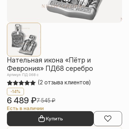
Упаковка
Цепи
Чётки
Шнурки на
шею
Другое
Нательная икона «Пётр и
Феврония» ПД68 серебро
Артикул: ПД 068 с
(
2
отзыва клиентов)
Рейтинг
2
-14%
5.00
из 5
6 489
₽
7 545
₽
на основе
опроса
Есть в наличии
пользователей
Купить