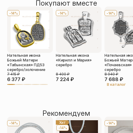
Покупают вместе
Оставить отзыв
Имя
*
-14%
-14%
-14%
Телефон
*
Отзыв
*
Нательная икона
Нательная икона
Нательная ик
Божьей Матери
«Кирилл и Мария»
Божьей Матер
«Табынская» ПД53
серебро
«Почаевская»
серебро/золочение
серебро
7 415
₽
8 400
₽
8 940
₽
6 377
₽
7 224
₽
7 688
₽
Прикрепить фото
В каталог
До 5 фото, JPG/PNG/WEBP, не более 5 МБ каждое
Рекомендуем
Хит
-14%
-14%
-14%