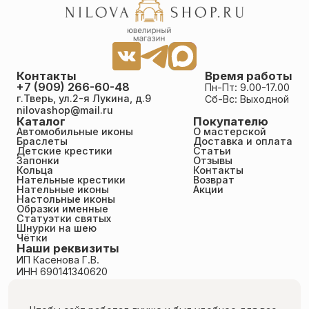
Контакты
Время работы
+7 (909) 266-60-48
Пн-Пт: 9.00-17.00
г.Тверь, ул.2-я Лукина, д.9
Сб-Вс: Выходной
nilovashop@mail.ru
Каталог
Покупателю
Автомобильные иконы
О мастерской
Браслеты
Доставка и оплата
Детские крестики
Статьи
Запонки
Отзывы
Кольца
Контакты
Нательные крестики
Возврат
Нательные иконы
Акции
Настольные иконы
Образки именные
Статуэтки святых
Шнурки на шею
Чётки
Наши реквизиты
ИП Касенова Г.В.
ИНН 690141340620
ОГРНИП 318695200011351
Политика конфиденциальности
Пользовательское соглашение