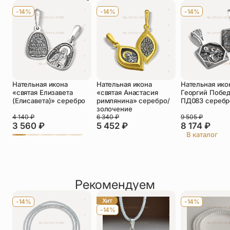
Имя
*
-14%
-14%
-14%
Телефон
*
Отзыв
*
Нательная икона
Нательная икона
Нательная ико
«святая Елизавета
«святая Анастасия
Георгий Побе
(Елисавета)» серебро
римлянина» серебро/
ПД083 серебр
золочение
4 140
₽
6 340
₽
9 505
₽
3 560
₽
5 452
₽
8 174
₽
Прикрепить фото
В каталог
До 5 фото, JPG/PNG/WEBP, не более 5 МБ каждое
Рекомендуем
Хит
-14%
-14%
-14%