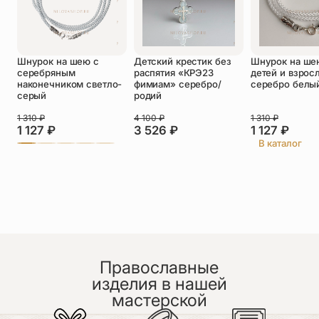
Оставить отзыв
Шнурок на шею с
Детский крестик без
Шнурок на ше
Подтверждаю свое согласие с
серебряным
распятия «КРЭ23
детей и взрос
политикой конфиденциальности
и даю
наконечником светло-
фимиам» серебро/
серебро белы
согласие на обработку персональных
серый
родий
данных
Пока нет отзывов. Будьте первым!
1 310
₽
4 100
₽
1 310
₽
1 127
₽
3 526
₽
1 127
₽
В каталог
Православные
изделия в нашей
мастерской