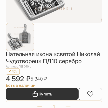
Упаковка
Цепи
Чётки
Шнурки на
шею
Другое
Нательная икона «святой Николай
Чудотворец» ПД10 серебро
Артикул: ПД 010 с
-14%
4 592
₽
5 340
₽
Есть в наличии
Купить