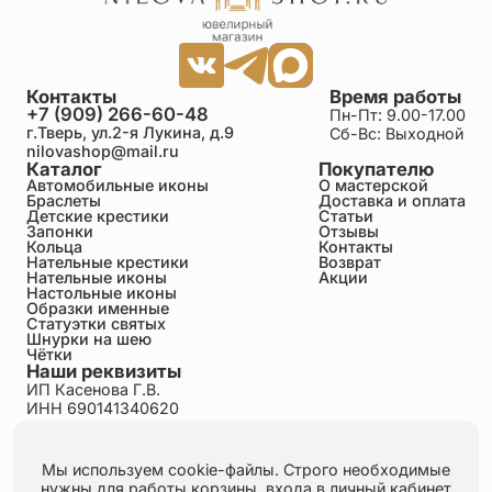
Контакты
Время работы
+7 (909) 266-60-48
Пн-Пт: 9.00-17.00
г.Тверь, ул.2-я Лукина, д.9
Сб-Вс: Выходной
nilovashop@mail.ru
Каталог
Покупателю
Автомобильные иконы
О мастерской
Браслеты
Доставка и оплата
Детские крестики
Статьи
Запонки
Отзывы
Кольца
Контакты
Нательные крестики
Возврат
Нательные иконы
Акции
Настольные иконы
Образки именные
Статуэтки святых
Шнурки на шею
Чётки
Наши реквизиты
ИП Касенова Г.В.
ИНН 690141340620
ОГРНИП 318695200011351
Политика конфиденциальности
Пользовательское соглашение
Мы используем cookie-файлы. Строго необходимые
Публичная оферта
нужны для работы корзины, входа в личный кабинет