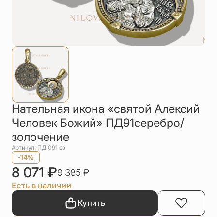
Упаковка
Цепи
Чётки
Шнурки на
шею
Другое
Нательная икона «святой Алексий
Человек Божий» ПД91серебро/
золочение
Артикул: ПД 091 сз
-14%
8 071
₽
9 385
₽
Есть в наличии
Купить