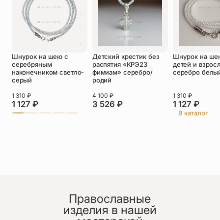
Оставить отзыв
Шнурок на шею с
Детский крестик без
Шнурок на ше
Подтверждаю свое согласие с
серебряным
распятия «КРЭ23
детей и взрос
политикой конфиденциальности
и даю
наконечником светло-
фимиам» серебро/
серебро белы
согласие на обработку персональных
серый
родий
данных
Пока нет отзывов. Будьте первым!
1 310
₽
4 100
₽
1 310
₽
1 127
₽
3 526
₽
1 127
₽
В каталог
Православные
изделия в нашей