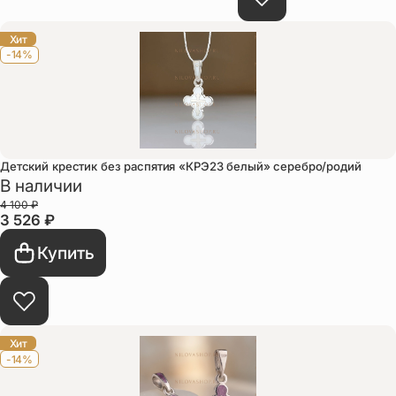
Упаковка
Цепи
Хит
-14%
Чётки
Шнурки на
шею
Другое
Детский крестик без распятия «КРЭ23 белый» серебро/родий
В наличии
4 100
₽
3 526
₽
Купить
Хит
-14%