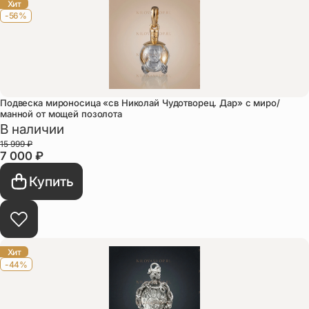
Хит
-56%
Подвеска мироносица «св Николай Чудотворец. Дар» с миро/
манной от мощей позолота
В наличии
15 999
₽
7 000
₽
Купить
Хит
-44%