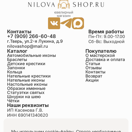
Контакты
Время работы
+7 (909) 266-60-48
Пн-Пт: 9.00-17.00
г.Тверь, ул.2-я Лукина, д.9
Сб-Вс: Выходной
nilovashop@mail.ru
Каталог
Покупателю
Автомобильные иконы
О мастерской
Браслеты
Доставка и оплата
Детские крестики
Статьи
Запонки
Отзывы
Кольца
Контакты
Нательные крестики
Возврат
Нательные иконы
Акции
Настольные иконы
Образки именные
Статуэтки святых
Шнурки на шею
Чётки
Наши реквизиты
ИП Касенова Г.В.
ИНН 690141340620
ОГРНИП 318695200011351
Политика конфиденциальности
Пользовательское соглашение
Мы используем cookie-файлы. Строго необходимые