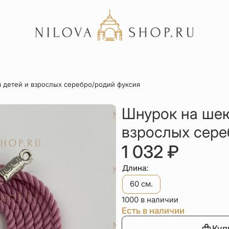
Акции
 детей и взрослых серебро/родий фуксия
Отзывы
Статьи
Шнурок на шею
взрослых сере
1 032
₽
Длина:
60 см.
1000 в наличии
Есть в наличии
Куп