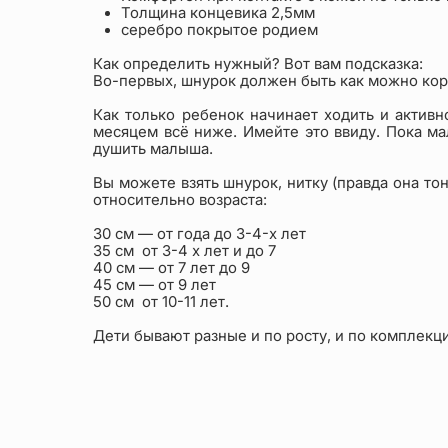
Толщина концевика 2,5мм
серебро покрытое родием
Как определить нужный? Вот вам подсказка:
Во-первых, шнурок должен быть как можно коро
Как только ребенок начинает ходить и активн
месяцем всё ниже. Имейте это ввиду. Пока мал
душить малыша.
Вы можете взять шнурок, нитку (правда она то
относительно возраста:
30 см — от года до 3-4-х лет
35 см от 3-4 х лет и до 7
40 см — от 7 лет до 9
45 см — от 9 лет
50 см от 10-11 лет.
Дети бывают разные и по росту, и по комплекц