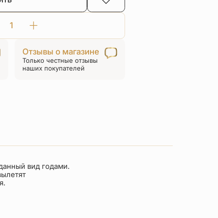
Количество
товара
Отзывы о магазине
Шнурок
Только честные отзывы
на
наших покупателей
шею
для
детей
и
взрослых
серебро/
родий
фуксия
данный вид годами.
вылетят
я.