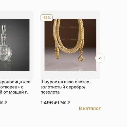
-14%
Хит
-14
ироносица «св
Шнурок на шею светло-
Детский 
отворец» с
золотистый серебро/
распяти
 от мощей г.
позолота
серебро
1 496
₽
3 526
₽
999
₽
1 740
₽
В каталог