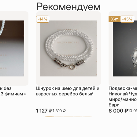
Рекомендуем
-14%
Хит
-45%
к без
Шнурок на шею для детей и
Подвеска-м
23 фимиам»
взрослых серебро белый
Николай Чуд
миро/манной
Бари
1 127
₽
6 000
₽
1 310
₽
10 