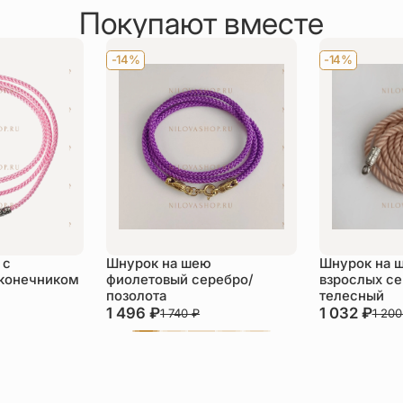
Покупают вместе
-14%
-14%
 с
Шнурок на шею
Шнурок на ш
конечником
фиолетовый серебро/
взрослых с
позолота
телесный
1 496
₽
1 032
₽
1 740
₽
1 20