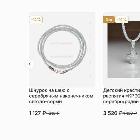
-14%
Хит
-14%
Шнурок на шею с
Детский крести
серебряным наконечником
распятия «КРЭ
светло-серый
серебро/родий
1 127
₽
3 526
₽
1 310
₽
4 100
₽