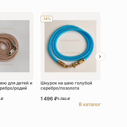
-14%
-14%
ею для детей и
Шнурок на шею голубой
Шнурок 
еребро/родий
серебро/позолота
серебро/
1 496
₽
1 496
₽
0
₽
1 740
₽
1
В каталог