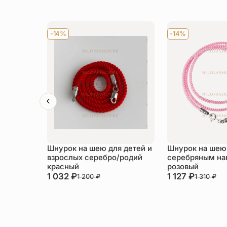
-14%
-14%
Шнурок на шею для детей и
Шнурок на шею
взрослых серебро/родий
серебряным на
красный
розовый
1 032
₽
1 127
₽
1 200
₽
1 310
₽