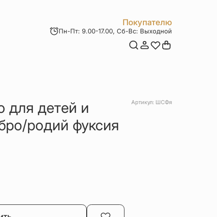
Покупателю
Пн-Пт: 9.00-17.00, Сб-Вс: Выходной
Мои заказы
Доставка и оплата
Возврат товара
Статьи
Контакты
Отзывы
Акции
 для детей и
Артикул: ШСФя
бро/родий фуксия
ить