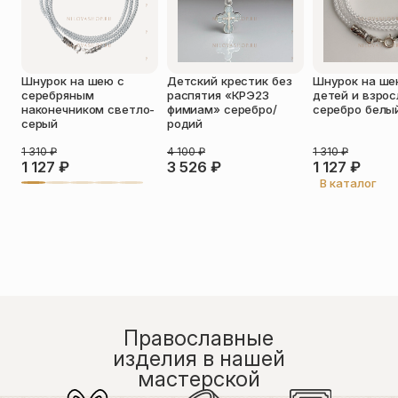
Оставить отзыв
Шнурок на шею с
Детский крестик без
Шнурок на ше
Подтверждаю свое согласие с
серебряным
распятия «КРЭ23
детей и взро
политикой конфиденциальности
и
наконечником светло-
фимиам» серебро/
серебро белы
даю согласие на обработку
серый
родий
персональных данных
Пока нет отзывов. Будьте первым!
1 310
₽
4 100
₽
1 310
₽
1 127
₽
3 526
₽
1 127
₽
В каталог
Православные
изделия в нашей
мастерской