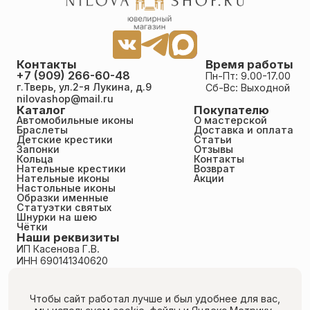
Контакты
Время работы
+7 (909) 266-60-48
Пн-Пт: 9.00-17.00
г.Тверь, ул.2-я Лукина, д.9
Сб-Вс: Выходной
nilovashop@mail.ru
Каталог
Покупателю
Автомобильные иконы
О мастерской
Браслеты
Доставка и оплата
Детские крестики
Статьи
Запонки
Отзывы
Кольца
Контакты
Нательные крестики
Возврат
Нательные иконы
Акции
Настольные иконы
Образки именные
Статуэтки святых
Шнурки на шею
Чётки
Наши реквизиты
ИП Касенова Г.В.
ИНН 690141340620
ОГРНИП 318695200011351
Политика конфиденциальности
Пользовательское соглашение
Чтобы сайт работал лучше и был удобнее для вас,
Публичная оферта