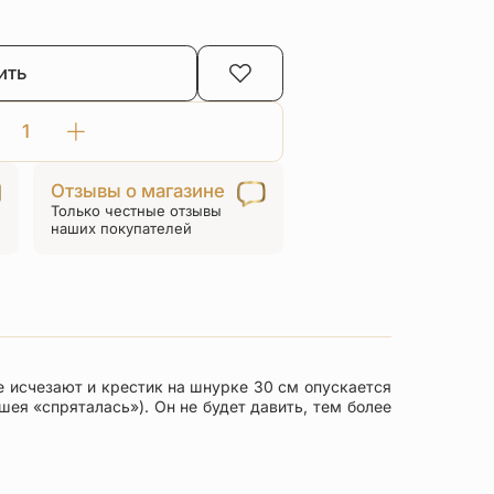
ить
Количество
товара
Отзывы о магазине
Шнурок
Только честные отзывы
на
наших покупателей
шею
с
серебряным
наконечником
розовый
ее исчезают и крестик на шнурке 30 см опускается
ея «спряталась»). Он не будет давить, тем более