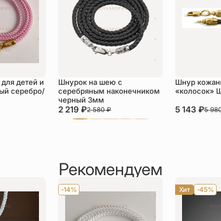
для детей и
Шнурок на шею с
Шнур кожан
ый серебро/
серебряным наконечником
«колосок» 
черный 3мм
2 219
₽
5 143
₽
2 580
₽
5 98
Рекомендуем
-14%
Хит
-45%