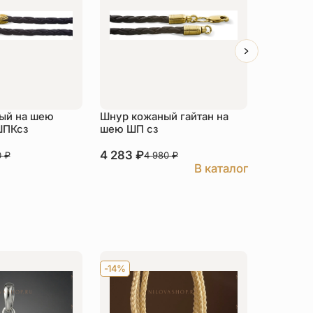
ый на шею
Шнур кожаный гайтан на
Шнурок 
ШПКсз
шею ШП сз
позолота
4 283
₽
1 496
₽
0
₽
4 980
₽
1
В каталог
-14%
Хит
-14