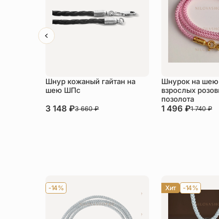
Шнур кожаный гайтан на
Шнурок на шею 
шею ШПс
взрослых розов
позолота
3 148
₽
1 496
₽
3 660
₽
1 740
₽
-14%
Хит
-14%