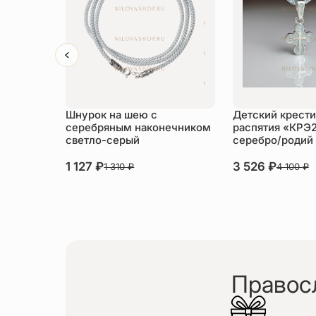
Шнурок на шею с
Детский крести
серебряным наконечником
распятия «КРЭ
светло-серый
серебро/родий
1 127
₽
3 526
₽
1 310
₽
4 100
₽
Правос