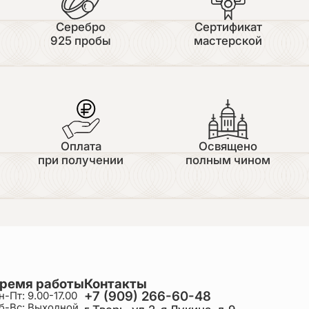
Серебро
Сертификат
925 пробы
мастерской
Оплата
Освящено
при получении
полным чином
ремя работы
Контакты
+7 (909) 266-60-48
н-Пт: 9.00-17.00
б-Вс: Выходной