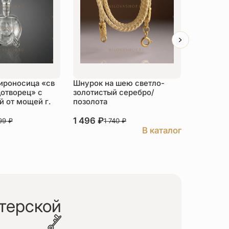
ироносица «св
Шнурок на шею светло-
Детский 
отворец» с
золотистый серебро/
распяти
 от мощей г.
позолота
серебро
1 496
₽
3 526
₽
999
₽
1 740
₽
В каталог
терской