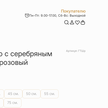
Покупателю
Пн-Пт: 9.00-17.00, Сб-Вс: Выходной
Мои заказы
Доставка и оплата
Возврат товара
Статьи
Контакты
Отзывы
Акции
ю с серебряным
Артикул: ГТШр
 розовый
.
45 см.
50 см.
55 см.
75 см.