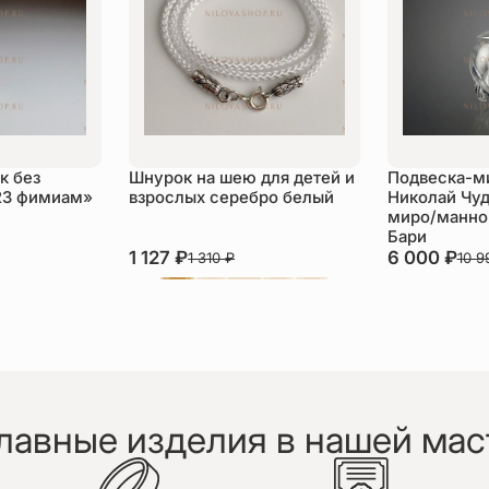
к без
Шнурок на шею для детей и
Подвеска-м
23 фимиам»
взрослых серебро белый
Николай Чуд
миро/манной
Бари
1 127
₽
6 000
₽
1 310
₽
10 
лавные изделия в нашей мас