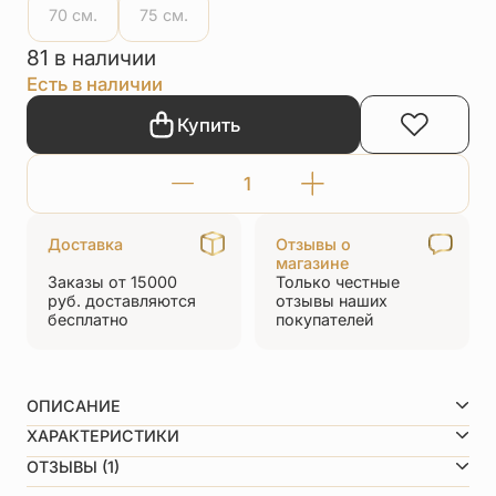
70 см.
75 см.
81 в наличии
Есть в наличии
Купить
Количество
товара
Доставка
Отзывы о
Шнурок
магазине
Заказы от 15000
Только честные
на
руб.
доставляются
отзывы
наших
шею
бесплатно
покупателей
золотистый
ОПИСАНИЕ
Как определить нужную длину шнурка? Вот вам
ХАРАКТЕРИСТИКИ
подсказка:
30 см., 35 см., 40 см., 45 см., 50 см., 55 см., 60 см.,
ОТЗЫВЫ (1)
Длина
65 см., 70 см., 75 см.
Родителям младенцев: Как только ребенок начинает