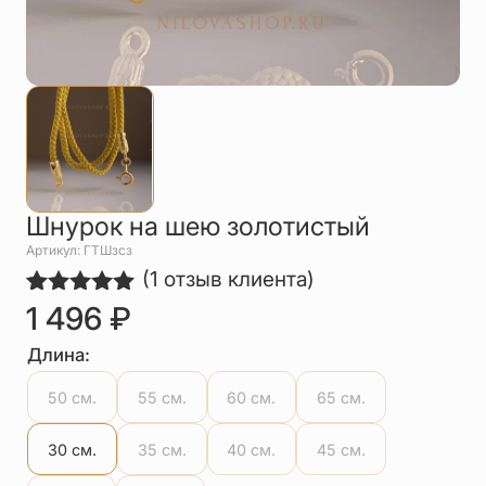
Упаковка
Цепи
Чётки
Шнурки на
шею
Другое
Шнурок на шею золотистый
Артикул: ГТШзсз
(
1
отзыв клиента)
1 496
₽
Рейтинг
1
5.00
из 5
на основе
Длина:
опроса
пользователя
50 см.
55 см.
60 см.
65 см.
30 см.
35 см.
40 см.
45 см.