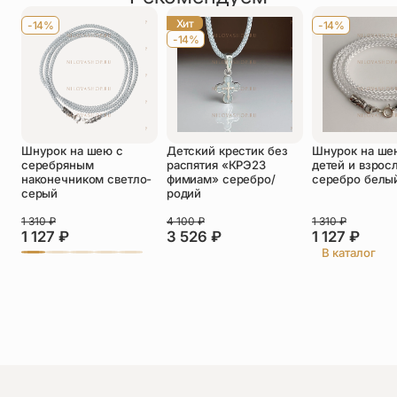
шнурок на обряд-длинный, одноразовый при
Хит
-14%
-14%
необходимости.
-14%
Оставить отзыв
Шнурок на шею с
Детский крестик без
Шнурок на ше
Подтверждаю свое согласие с
серебряным
распятия «КРЭ23
детей и взрос
политикой конфиденциальности
и даю
наконечником светло-
фимиам» серебро/
серебро белы
согласие на обработку персональных
серый
родий
данных
Пока нет отзывов. Будьте первым!
1 310
₽
4 100
₽
1 310
₽
1 127
₽
3 526
₽
1 127
₽
В каталог