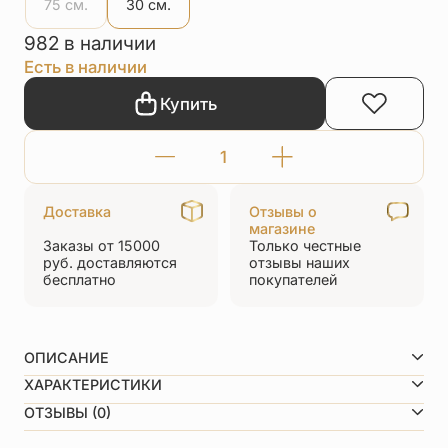
75 см.
30 см.
982 в наличии
Есть в наличии
Купить
Количество
товара
Доставка
Отзывы о
Шнурок
магазине
Заказы от 15000
Только честные
на
руб.
доставляются
отзывы
наших
шею
бесплатно
покупателей
серебро/
позолота
ОПИСАНИЕ
черный
Как определить нужную длину шнурка? Вот вам
ХАРАКТЕРИСТИКИ
подсказка:
30 см., 35 см., 40 см., 45 см., 50 см., 55 см., 60 см.,
ОТЗЫВЫ (0)
Длина
65 см., 70 см., 75 см.
Родителям младенцев: Как только ребенок начинает
Вид металла
Серебро 925 пробы