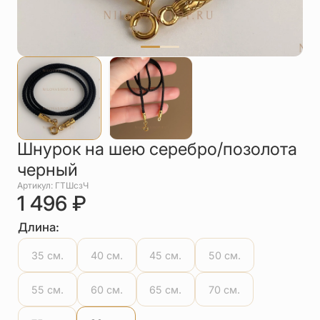
Упаковка
Цепи
Чётки
Шнурки на
шею
Другое
Шнурок на шею серебро/позолота
черный
Артикул: ГТШсзЧ
1 496
₽
Длина:
35 см.
40 см.
45 см.
50 см.
55 см.
60 см.
65 см.
70 см.