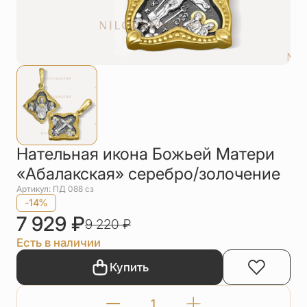
Упаковка
Цепи
Чётки
Шнурки на
шею
Другое
Нательная икона Божьей Матери
«Абалакская» серебро/золочение
Артикул: ПД 088 сз
-14%
7 929
₽
9 220
₽
Есть в наличии
Купить