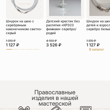
Оставить отзыв
Шнурок на шею с
Детский крестик без
Шнурок на ше
Подтверждаю свое согласие с
серебряным
распятия «КРЭ23
детей и взрос
политикой конфиденциальности
и даю
наконечником светло-
фимиам» серебро/
серебро белы
согласие на обработку персональных
серый
родий
данных
Пока нет отзывов. Будьте первым!
1 310
₽
4 100
₽
1 310
₽
1 127
₽
3 526
₽
1 127
₽
В каталог
Православные
изделия в нашей
мастерской