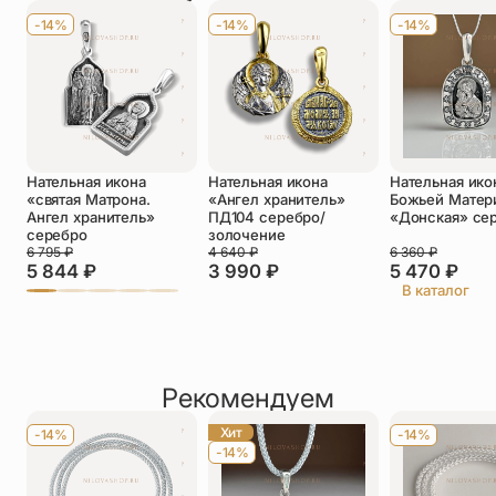
Имя
*
-14%
-14%
-14%
Телефон
*
Отзыв
*
Нательная икона
Нательная икона
Нательная ико
«святая Матрона.
«Ангел хранитель»
Божьей Матер
Ангел хранитель»
ПД104 серебро/
«Донская» се
серебро
золочение
6 795
₽
4 640
₽
6 360
₽
5 844
₽
3 990
₽
5 470
₽
Прикрепить фото
В каталог
До 5 фото, JPG/PNG/WEBP, не более 5 МБ каждое
Рекомендуем
Хит
-14%
-14%
-14%