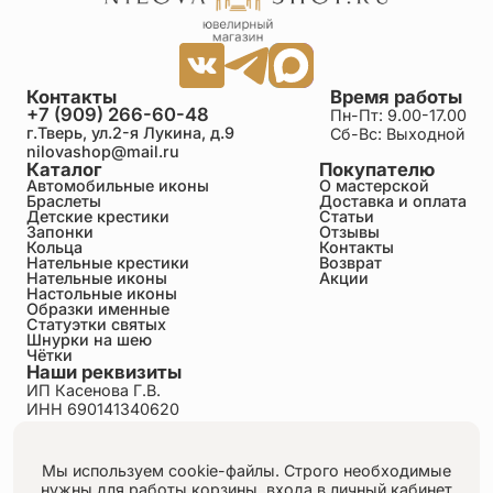
Контакты
Время работы
+7 (909) 266-60-48
Пн-Пт: 9.00-17.00
г.Тверь, ул.2-я Лукина, д.9
Сб-Вс: Выходной
nilovashop@mail.ru
Каталог
Покупателю
Автомобильные иконы
О мастерской
Браслеты
Доставка и оплата
Детские крестики
Статьи
Запонки
Отзывы
Кольца
Контакты
Нательные крестики
Возврат
Нательные иконы
Акции
Настольные иконы
Образки именные
Статуэтки святых
Шнурки на шею
Чётки
Наши реквизиты
ИП Касенова Г.В.
ИНН 690141340620
ОГРНИП 318695200011351
Политика конфиденциальности
Пользовательское соглашение
Мы используем cookie-файлы. Строго необходимые
Публичная оферта
нужны для работы корзины, входа в личный кабинет