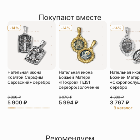
Рейтинг товара
Средний вес
3 г
1 отзыв
По размеру
Маленькие (до 3 см)
Покупают вместе
Оставить отзыв
Имя
*
-14%
-14%
-14%
Телефон
*
Отзыв
*
Нательная икона
Нательная икона
Нательная ико
«святой Серафим
Божьей Матери
Божией Матер
Саровский» серебро
«Покров» ПД51
«Скоропослу
серебро/золочение
серебро
6 860
₽
6 970
₽
4 380
₽
Прикрепить фото
5 900
₽
5 994
₽
3 767
₽
В каталог
До 5 фото, JPG/PNG/WEBP, не более 5 МБ каждое
Рекомендуем