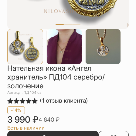
Упаковка
Цепи
Чётки
Шнурки на
шею
Другое
Нательная икона «Ангел
хранитель» ПД104 серебро/
золочение
Артикул: ПД 104 сз
(
1
отзыв клиента)
Рейтинг
1
-14%
5.00
из 5
3 990
₽
4 640
₽
на основе
опроса
Есть в наличии
пользователя