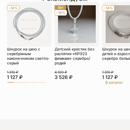
Хит
-14%
-14%
-14%
Оставить отзыв
Подтверждаю свое согласие с
Шнурок на шею с
Детский крестик без
Шнурок на ше
политикой конфиденциальности
и даю
серебряным
распятия «КРЭ23
детей и взрос
согласие на обработку персональных
наконечником светло-
фимиам» серебро/
серебро белы
данных
серый
родий
Ирина
1 310
₽
4 100
₽
1 310
₽
26.06.2026
1 127
₽
3 526
₽
1 127
₽
Очень понравился ангел,все пришло быстро
В каталог