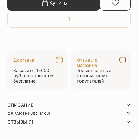
Купить
Количество
товара
Нательная
икона
«Ангел
Доставка
Отзывы о
хранитель»
магазине
Заказы от 15000
Только честные
ПД104
руб.
доставляются
отзывы
наших
бесплатно
покупателей
серебро/
золочение
ОПИСАНИЕ
Техника изготовления:
ХАРАКТЕРИСТИКИ
литьё, обработка чернением
Диаметр
14 мм
ОТЗЫВЫ (1)
Размер ушка внутри
23 мм по вертикали
Вид металла
Серебро 925 пробы
5,0
Покрытие
Позолота