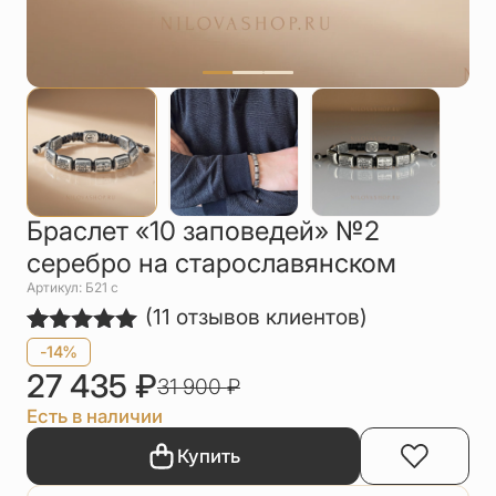
Упаковка
Цепи
Чётки
Шнурки на
шею
Другое
Браслет «10 заповедей» №2
серебро на старославянском
Артикул: Б21 с
(
11
отзывов клиентов)
Рейтинг
11
-14%
5.00
из 5
27 435
₽
31 900
₽
на основе
опроса
Есть в наличии
пользователей
Купить