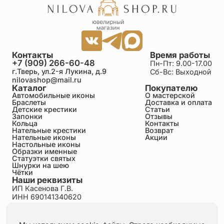
Максим
30.06.2026
Спасибо за браслет , качественное изделие , очень
хотелось его . Выглядит очень красиво, детали и
исполнение вызывает уважение , благодарю
мастера и менеджера в помощи и заказе браслета.
Контакты
Время работы
Быстро отправили , понравилась фирменная
+7 (909) 266-60-48
Пн-Пт: 9.00-17.00
упаковка в сумочку-чехол. Благодарю!
г.Тверь, ул.2-я Лукина, д.9
Сб-Вс: Выходной
Мне 33 года, даст Бог покрещусь в ближайшее
nilovashop@mail.ru
время , закажу крестик у вашем магазине.
Каталог
Покупателю
Автомобильные иконы
О мастерской
Браслеты
Доставка и оплата
Детские крестики
Статьи
максим
Запонки
Отзывы
30.06.2026
Кольца
Контакты
Нательные крестики
Возврат
отличный браслет, очень красивый. за дизайн 5+
Нательные иконы
Акции
поставил 4, потому что через полгода расплелась
Настольные иконы
одна сторона, за ремонт запросили 1000 рублей
Образки именные
плюс пересылка в оба конца. некорректно по
Статуэтки святых
моему. правда, заказывал не у этого продавца, а в
Шнурки на шею
Чётки
"ангельской лавке"
Наши реквизиты
ИП Касенова Г.В.
ИНН 690141340620
Артур
ОГРНИП 318695200011351
30.06.2026
Политика конфиденциальности
Очень классный браслет, мне очень понравился,
Пользовательское соглашение