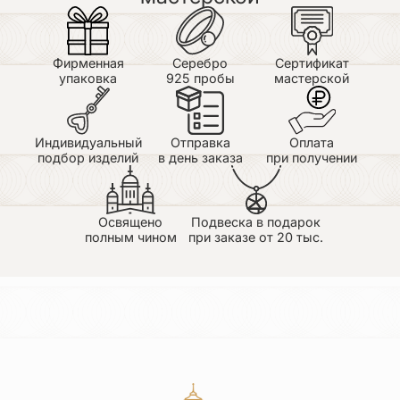
доставка всё супер.Процветания и активных
продаж вашему магазину!Уверена,что буду ещё
приобретать ваши изделия))
Фирменная
Серебро
Сертификат
упаковка
925 пробы
мастерской
Индивидуальный
Отправка
Оплата
подбор изделий
в день заказа
при получении
Денис Дингес
09.07.2026
Заказывал через СДЭК пришло за 5 дней, товаром
очень доволен всё красиво упаковано!
Освящено
Подвеска в подарок
полным чином
при заказе от 20 тыс.
Вадим
30.06.2026
Благодарю