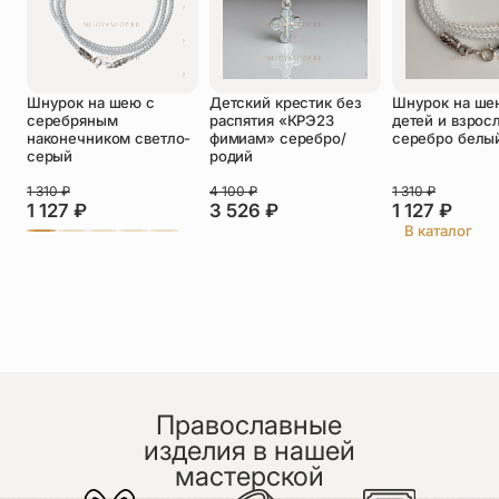
Оставить отзыв
Шнурок на шею с
Детский крестик без
Шнурок на ше
серебряным
распятия «КРЭ23
детей и взрос
Подтверждаю свое согласие с
наконечником светло-
фимиам» серебро/
серебро белы
политикой конфиденциальности
и даю
серый
родий
согласие на обработку персональных
данных
1 310
₽
4 100
₽
1 310
₽
1 127
₽
3 526
₽
1 127
₽
Нестерович Ирина Юрьевна
В каталог
30.06.2026
Недавно приобрела этот браслет. Давно мечтала.
Сделано качественно, с любовью. Порекомендую
другим.
Православные
изделия в нашей
мастерской