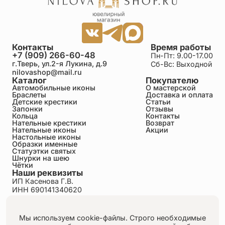
Контакты
Время работы
+7 (909) 266-60-48
Пн-Пт: 9.00-17.00
г.Тверь, ул.2-я Лукина, д.9
Сб-Вс: Выходной
nilovashop@mail.ru
Каталог
Покупателю
Автомобильные иконы
О мастерской
Браслеты
Доставка и оплата
Детские крестики
Статьи
Запонки
Отзывы
Кольца
Контакты
Нательные крестики
Возврат
Нательные иконы
Акции
Настольные иконы
Образки именные
Статуэтки святых
Шнурки на шею
Чётки
Наши реквизиты
ИП Касенова Г.В.
ИНН 690141340620
ОГРНИП 318695200011351
Политика конфиденциальности
Пользовательское соглашение
Мы используем cookie-файлы. Строго необходимые
Публичная оферта