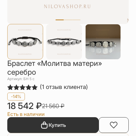
Упаковка
Цепи
Чётки
Шнурки на
шею
Другое
Браслет «Молитва матери»
серебро
Артикул: БН 5 с
(
1
отзыв клиента)
Рейтинг
1
-14%
5.00
из 5
18 542
₽
21 560
₽
на основе
опроса
Есть в наличии
пользователя
Купить