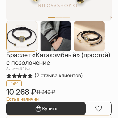
Упаковка
Цепи
Чётки
Шнурки на
шею
Другое
Браслет «Катакомбный» (простой)
с позолочение
Артикул: Б 12сз
(
2
отзыва клиентов)
Рейтинг
2
-14%
5.00
из 5
10 268
₽
11 940
₽
на основе
опроса
Есть в наличии
пользователей
Купить