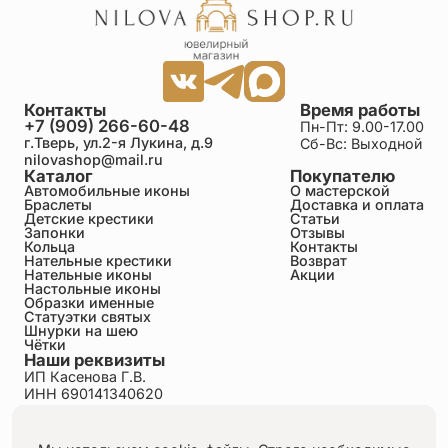
Контакты
Время работы
+7 (909) 266-60-48
Пн-Пт: 9.00-17.00
г.Тверь, ул.2-я Лукина, д.9
Сб-Вс: Выходной
nilovashop@mail.ru
Каталог
Покупателю
Автомобильные иконы
О мастерской
Браслеты
Доставка и оплата
Детские крестики
Статьи
Запонки
Отзывы
Кольца
Контакты
Нательные крестики
Возврат
Нательные иконы
Акции
Настольные иконы
Образки именные
Статуэтки святых
Шнурки на шею
Чётки
Наши реквизиты
ИП Касенова Г.В.
ИНН 690141340620
ОГРНИП 318695200011351
Политика конфиденциальности
Пользовательское соглашение