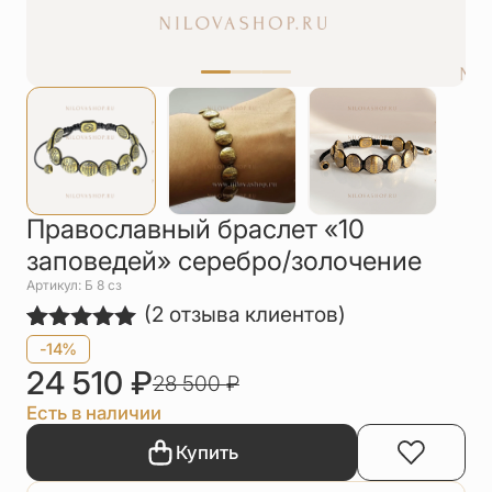
Упаковка
Цепи
Чётки
Шнурки на
шею
Другое
Православный браслет «10
заповедей» серебро/золочение
Артикул: Б 8 сз
(
2
отзыва клиентов)
Рейтинг
2
-14%
5.00
из 5
24 510
₽
28 500
₽
на основе
опроса
Есть в наличии
пользователей
Купить