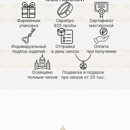
магазине в подарок для сестры. Менеджер Галина
оперативно связалась со мной, дала все пояснения
по заказу. Заказ доставили очень быстро!
Спасибо, Галина! Подарок очень понравился,
Фирменная
Серебро
Сертификат
браслет замечательный! Очень нравится страничка
упаковка
925 пробы
мастерской
магазина в Инстаграм: красивые фото
замечательных изделий "Нилова пустынь".
Индивидуальный
Отправка
Оплата
подбор изделий
в день заказа
при получении
Освящено
Подвеска в подарок
полным чином
при заказе от 20 тыс.