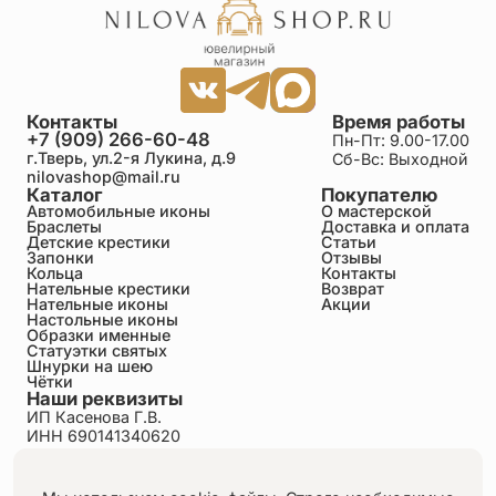
Контакты
Время работы
+7 (909) 266-60-48
Пн-Пт: 9.00-17.00
г.Тверь, ул.2-я Лукина, д.9
Сб-Вс: Выходной
nilovashop@mail.ru
Каталог
Покупателю
Автомобильные иконы
О мастерской
Браслеты
Доставка и оплата
Детские крестики
Статьи
Запонки
Отзывы
Кольца
Контакты
Нательные крестики
Возврат
Нательные иконы
Акции
Настольные иконы
Образки именные
Статуэтки святых
Шнурки на шею
Чётки
Наши реквизиты
ИП Касенова Г.В.
ИНН 690141340620
ОГРНИП 318695200011351
Политика конфиденциальности
Пользовательское соглашение