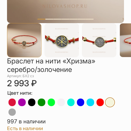
Упаковка
Цепи
Чётки
Шнурки на
шею
Другое
Браслет на нити «Хризма»
серебро/золочение
Артикул: БХ2 сз
2 993
₽
Цвет нити:
997 в наличии
Есть в наличии