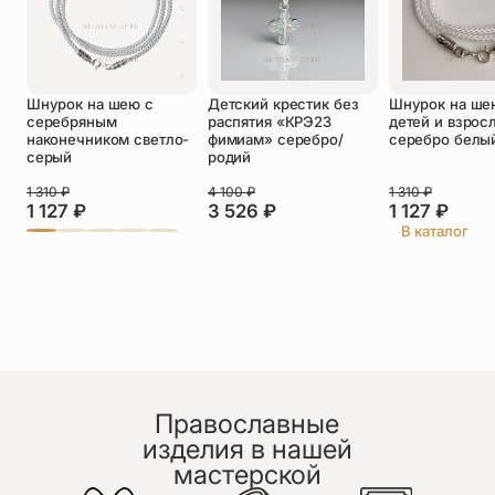
Оставить отзыв
Шнурок на шею с
Детский крестик без
Шнурок на ше
Подтверждаю свое согласие с
серебряным
распятия «КРЭ23
детей и взрос
политикой конфиденциальности
и даю
наконечником светло-
фимиам» серебро/
серебро белы
согласие на обработку персональных
серый
родий
данных
Пока нет отзывов. Будьте первым!
1 310
₽
4 100
₽
1 310
₽
1 127
₽
3 526
₽
1 127
₽
В каталог
Православные
изделия в нашей
мастерской