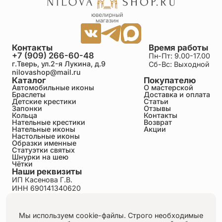
Контакты
Время работы
+7 (909) 266-60-48
Пн-Пт: 9.00-17.00
г.Тверь, ул.2-я Лукина, д.9
Сб-Вс: Выходной
nilovashop@mail.ru
Каталог
Покупателю
Автомобильные иконы
О мастерской
Браслеты
Доставка и оплата
Детские крестики
Статьи
Запонки
Отзывы
Кольца
Контакты
Нательные крестики
Возврат
Нательные иконы
Акции
Настольные иконы
Образки именные
Статуэтки святых
Шнурки на шею
Чётки
Наши реквизиты
ИП Касенова Г.В.
ИНН 690141340620
ОГРНИП 318695200011351
Политика конфиденциальности
Пользовательское соглашение
Мы используем cookie-файлы. Строго необходимые
Публичная оферта