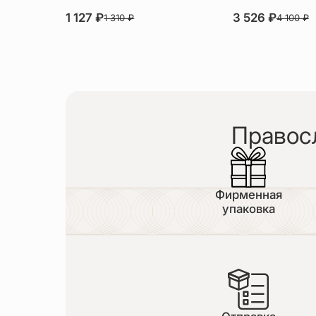
1 127
₽
3 526
₽
1 310
₽
4 100
₽
Правос
Фирменная
упаковка