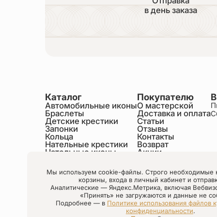
Отправка
в день заказа
Каталог
Покупателю
В
Автомобильные иконы
О мастерской
П
Браслеты
Доставка и оплата
С
Детские крестики
Статьи
Запонки
Отзывы
Кольца
Контакты
Нательные крестики
Возврат
Нательные иконы
Акции
Настольные иконы
Образки именные
Мы используем cookie-файлы. Строго необходимые 
Статуэтки святых
корзины, входа в личный кабинет и отправ
Шнурки на шею
Аналитические — Яндекс.Метрика, включая Вебвиз
Чётки
«Принять» не загружаются и данные не со
Подробнее — в
Политике использования файлов к
конфиденциальности
.
Настройки cookie