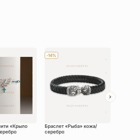
-14%
-14%
нити «Крыло
Браслет «Рыба» кожа/
Браслет 
серебро
серебро
нити с э