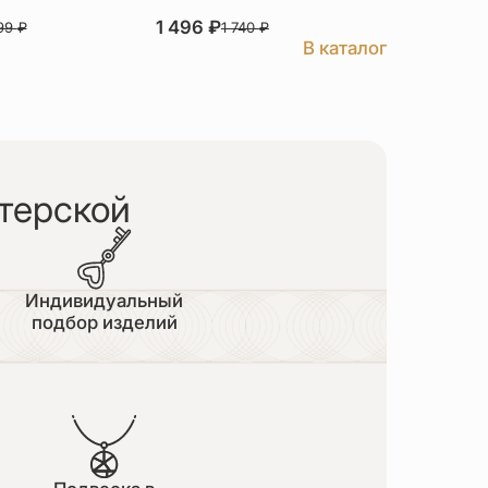
1 496
₽
3 526
₽
999
₽
1 740
₽
В каталог
терской
Индивидуальный
подбор изделий