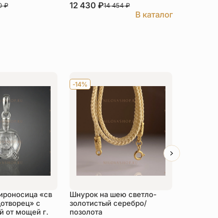
12 430
₽
11 976
₽
0
₽
14 454
₽
В каталог
-14%
Хит
-14
ироносица «св
Шнурок на шею светло-
Детский 
отворец» с
золотистый серебро/
распяти
 от мощей г.
позолота
серебро