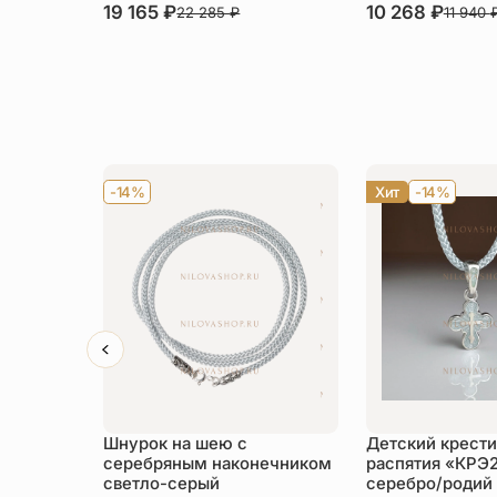
19 165
₽
10 268
₽
22 285
₽
11 940
-14%
Хит
-14%
Шнурок на шею с
Детский крести
серебряным наконечником
распятия «КРЭ
светло-серый
серебро/родий