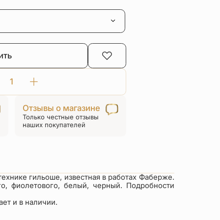
ить
Количество
товара
Отзывы о магазине
Православный
Только честные отзывы
браслет
наших покупателей
«Многочастный»
из
серебра
с
позолотой
технике гильоше, известная в работах Фаберже.
го, фиолетового, белый, черный. Подробности
ет и в наличии.