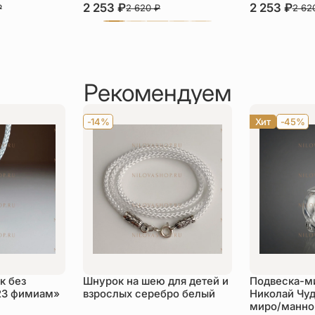
2 253
₽
2 253
₽
₽
2 620
₽
2 62
Рекомендуем
-14%
Хит
-45%
к без
Шнурок на шею для детей и
Подвеска-м
23 фимиам»
взрослых серебро белый
Николай Чуд
миро/манной