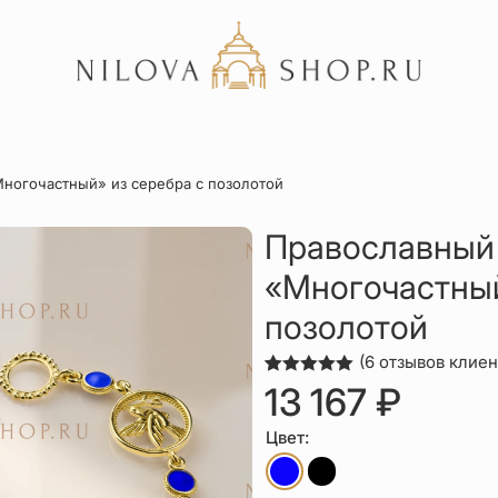
Акции
ногочастный» из серебра с позолотой
Отзывы
Статьи
Православный
«Многочастный
позолотой
(
6
отзывов клиен
Рейтинг
6
13 167
₽
5.00
из 5
на основе
опроса
Цвет:
пользователей