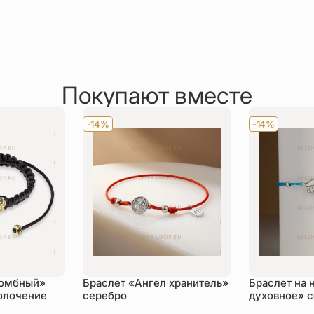
Покупают вместе
-14%
-14%
комбный»
Браслет «Ангел хранитель»
Браслет на 
золочение
серебро
духовное» 