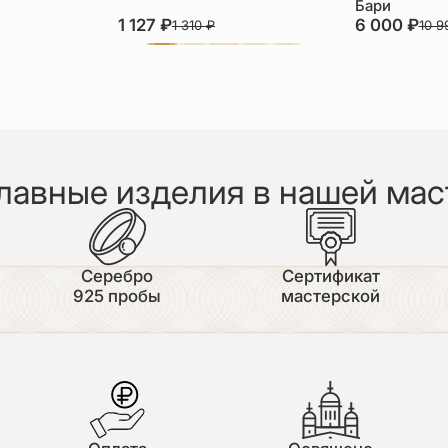
Бари
1 127
₽
6 000
₽
1 310
₽
10 
лавные изделия в нашей мас
Серебро
Сертификат
925 пробы
мастерской