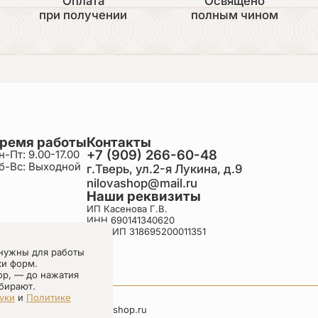
Оплата
Освящено
при получении
полным чином
ремя работы
Контакты
+7 (909) 266-60-48
н-Пт: 9.00-17.00
б-Вс: Выходной
г.Тверь, ул.2-я Лукина, д.9
nilovashop@mail.ru
Наши реквизиты
ИП Касенова Г.В.
ИНН 690141340620
ОГРНИП 318695200011351
нужны для работы
ки форм.
ор, — до нажатия
бирают.
уки
и
Политике
nilovashop.ru