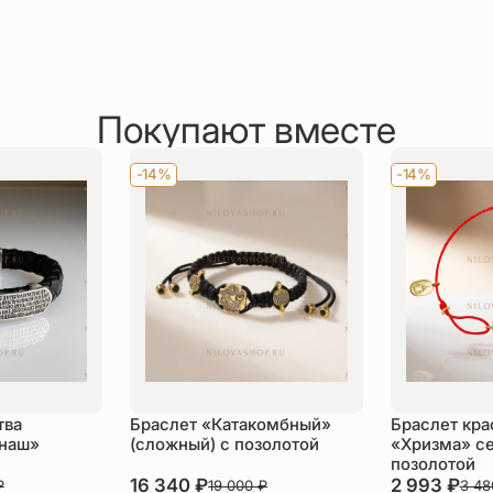
Покупают вместе
-14%
-14%
тва
Браслет «Катакомбный»
Браслет кра
 наш»
(сложный) с позолотой
«Хризма» се
позолотой
16 340
₽
2 993
₽
₽
19 000
₽
3 4