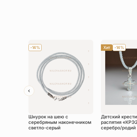
-14%
Хит
-14%
Шнурок на шею с
Детский крести
серебряным наконечником
распятия «КРЭ
светло-серый
серебро/родий