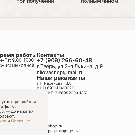
при получении
полным чином
ремя работы
Контакты
+7 (909) 266-60-48
н-Пт: 9.00-17.00
б-Вс: Выходной
г.Тверь, ул.2-я Лукина, д.9
nilovashop@mail.ru
Наши реквизиты
ИП Касенова Г.В.
ИНН 690141340620
ОГРНИП 318695200011351
нужны для работы
ки форм.
ор, — до нажатия
бирают.
уки
и
Политике
nilovashop.ru
Все права защищены