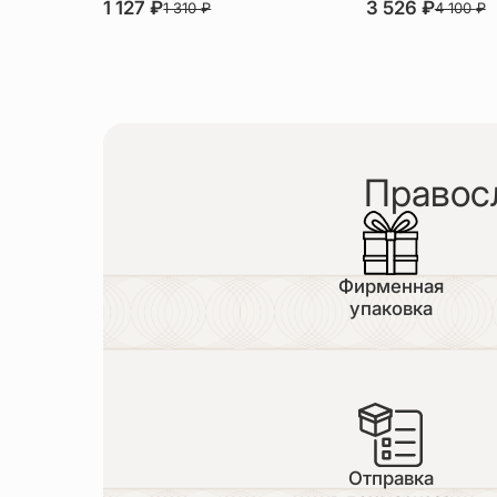
1 127
₽
3 526
₽
1 310
₽
4 100
₽
Правос
Фирменная
упаковка
Отправка