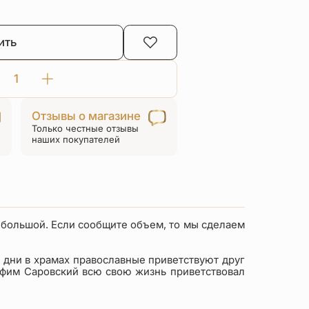
ить
Количество
товара
Отзывы о магазине
Браслет
Только честные отзывы
красная
наших покупателей
нить
«Пасхальное
яйцо»
серебро/
золочение
 большой. Если сообщите объем, то мы сделаем
и дни в храмах православные приветствуют друг
рафим Саровский всю свою жизнь приветствовал