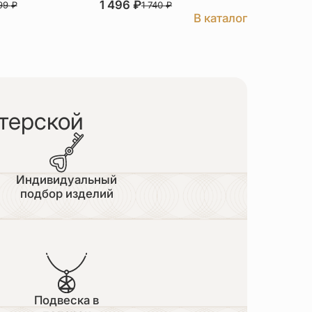
1 496
₽
3 526
₽
999
₽
1 740
₽
В каталог
терской
Индивидуальный
подбор изделий
Подвеска в