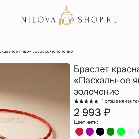
Акции
асхальное яйцо» серебро/золочение
Отзывы
Статьи
Браслет красн
«Пасхальное я
золочение
(
1
отзыв клиента)
Рейтинг
1
2 993
₽
5.00
из 5
на основе
опроса
Цвет нити:
пользователя