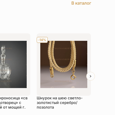
В каталог
-14%
Хит
-14
ироносица «св
Шнурок на шею светло-
Детский 
отворец» с
золотистый серебро/
распяти
 от мощей г.
позолота
серебро