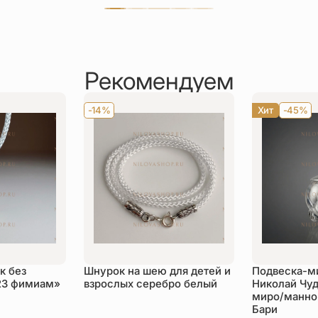
Рекомендуем
-14%
Хит
-45%
к без
Шнурок на шею для детей и
Подвеска-м
23 фимиам»
взрослых серебро белый
Николай Чуд
миро/манной
Бари