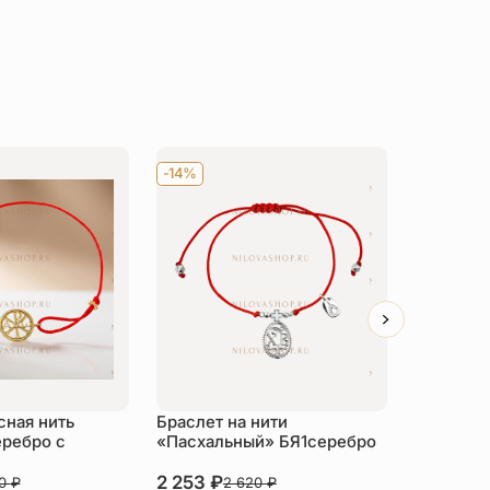
-14%
-14%
сная нить
Браслет на нити
Браслет 
ребро с
«Пасхальный» БЯ1серебро
серебро
2 253
₽
2 253
₽
80
₽
2 620
₽