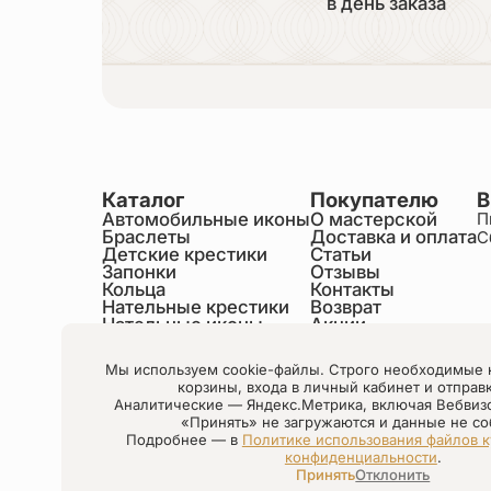
в день заказа
Каталог
Покупателю
В
Автомобильные иконы
О мастерской
П
Браслеты
Доставка и оплата
С
Детские крестики
Статьи
Запонки
Отзывы
Кольца
Контакты
Нательные крестики
Возврат
Нательные иконы
Акции
Настольные иконы
Образки именные
Мы используем cookie-файлы. Строго необходимые 
Статуэтки святых
корзины, входа в личный кабинет и отправ
Шнурки на шею
Аналитические — Яндекс.Метрика, включая Вебвиз
Чётки
«Принять» не загружаются и данные не со
Подробнее — в
Политике использования файлов к
конфиденциальности
.
Настройки cookie
Принять
Отклонить