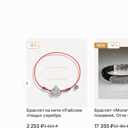
-14%
NEW
-14%
Браслет на нити «Райские
Браслет «Моли
птицы» серебро
покаяния. Отче
2 253
₽
17 355
₽
2 620
₽
20 180