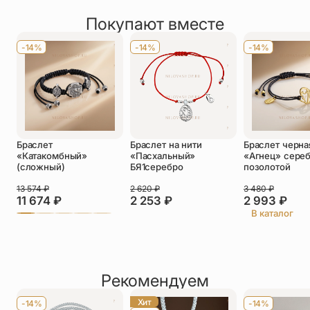
Покупают вместе
Оставить отзыв
Имя
*
-14%
-14%
-14%
Телефон
*
Отзыв
*
Браслет
Браслет на нити
Браслет черна
«Катакомбный»
«Пасхальный»
«Агнец» сереб
(сложный)
БЯ1серебро
позолотой
13 574
₽
2 620
₽
3 480
₽
11 674
₽
2 253
₽
2 993
₽
Прикрепить фото
В каталог
До 5 фото, JPG/PNG/WEBP, не более 5 МБ каждое
Рекомендуем
Хит
-14%
-14%