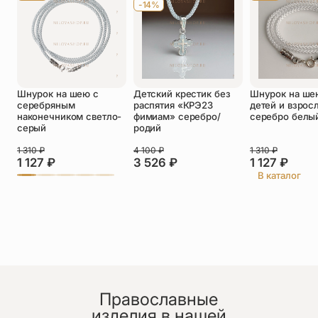
-14%
Оставить отзыв
Шнурок на шею с
Детский крестик без
Шнурок на ше
Подтверждаю свое согласие с
серебряным
распятия «КРЭ23
детей и взрос
политикой конфиденциальности
и даю
наконечником светло-
фимиам» серебро/
серебро белы
согласие на обработку персональных
серый
родий
данных
1 310
₽
4 100
₽
1 310
₽
Алла
1 127
₽
3 526
₽
1 127
₽
30.06.2026
В каталог
Большое спасибо за чудесный браслет- милый,
тонкий, нежный! Качество замечательное. Дочь
носит не снимая
Православные
изделия в нашей