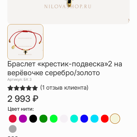
Упаковка
Цепи
Чётки
Шнурки на
шею
Другое
Браслет «крестик-подвеска»2 на
верёвочке серебро/золото
Артикул: БК 3
(
1
отзыв клиента)
2 993
₽
Рейтинг
1
5.00
из 5
на основе
Цвет нити:
опроса
пользователя