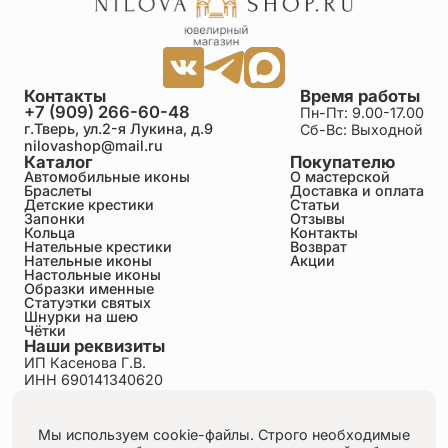
Контакты
Время работы
+7 (909) 266-60-48
Пн-Пт: 9.00-17.00
г.Тверь, ул.2-я Лукина, д.9
Сб-Вс: Выходной
nilovashop@mail.ru
Каталог
Покупателю
Автомобильные иконы
О мастерской
Браслеты
Доставка и оплата
Детские крестики
Статьи
Запонки
Отзывы
Кольца
Контакты
Нательные крестики
Возврат
Нательные иконы
Акции
Настольные иконы
Образки именные
Статуэтки святых
Шнурки на шею
Чётки
Наши реквизиты
ИП Касенова Г.В.
ИНН 690141340620
ОГРНИП 318695200011351
Политика конфиденциальности
Пользовательское соглашение
Мы используем cookie-файлы. Строго необходимые
Публичная оферта