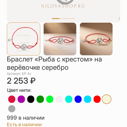
Упаковка
Цепи
Чётки
Шнурки на
шею
Другое
Браслет «Рыба с крестом» на
верёвочке серебро
Артикул: БР 4с
2 253
₽
Цвет нити:
999 в наличии
Есть в наличии