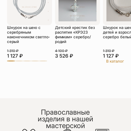
Оставить отзыв
Шнурок на шею с
Детский крестик без
Шнурок на ше
Подтверждаю свое согласие с
серебряным
распятия «КРЭ23
детей и взрос
политикой конфиденциальности
и даю
наконечником светло-
фимиам» серебро/
серебро белы
согласие на обработку персональных
серый
родий
данных
Пока нет отзывов. Будьте первым!
1 310
₽
4 100
₽
1 310
₽
1 127
₽
3 526
₽
1 127
₽
В каталог
Православные
изделия в нашей
мастерской