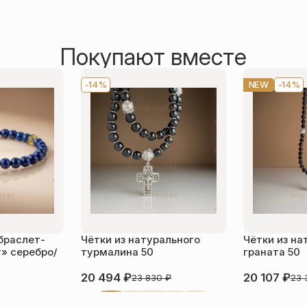
Покупают вместе
-14%
NEW
-14%
браслет-
Чётки из натурального
Чётки из на
» серебро/
турмалина 50
граната 50
20 494
₽
20 107
₽
23 830
₽
23 