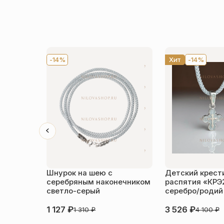
-14%
Хит
-14%
Шнурок на шею с
Детский крести
серебряным наконечником
распятия «КРЭ
светло-серый
серебро/родий
1 127
₽
3 526
₽
1 310
₽
4 100
₽