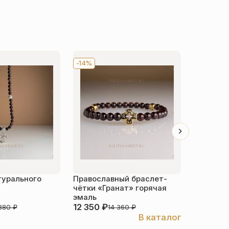
-14%
NEW
-1
турального
Православный браслет-
Чётки из
чётки «Гранат» горячая
серебро
эмаль
12 350
₽
39 272
380
₽
14 360
₽
В каталог