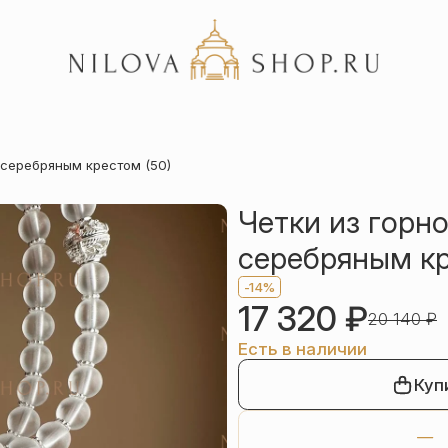
Акции
с серебряным крестом (50)
Отзывы
Статьи
Четки из горно
серебряным кр
-14%
17 320
₽
20 140
₽
Есть в наличии
Куп