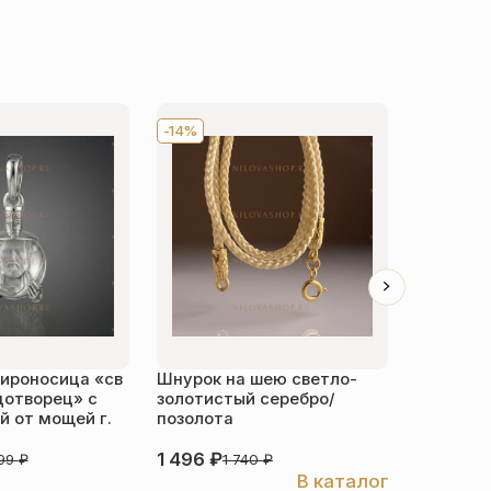
-14%
Хит
-1
ироносица «св
Шнурок на шею светло-
Детский 
дотворец» с
золотистый серебро/
распяти
 от мощей г.
позолота
серебро
1 496
₽
3 526
₽
999
₽
1 740
₽
В каталог