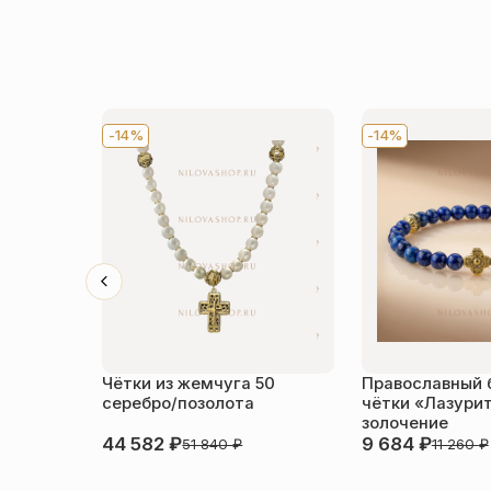
-14%
-14%
Чётки из жемчуга 50
Православный 
серебро/позолота
чётки «Лазурит
золочение
44 582
₽
9 684
₽
51 840
₽
11 260
₽