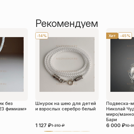
Рекомендуем
-14%
Хит
-45%
к без
Шнурок на шею для детей
Подвеска-м
23 фимиам»
и взрослых серебро белый
Николай Чу
миро/манной
Бари
1 127
₽
6 000
₽
1 310
₽
10 