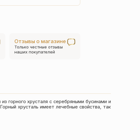
товара
Четки
из
горного
хрусталя
Отзывы о магазине
с
Только честные отзывы
серебряным
наших покупателей
крестом
(50)
из горного хрусталя с серебряными бусинами и
 Горный хрусталь имеет лечебные свойства, так