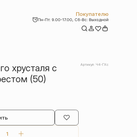
Покупателю
Пн-Пт: 9.00-17.00, Сб-Вс: Выходной
Мои заказы
Доставка и оплата
Возврат товара
Статьи
Контакты
Отзывы
Акции
го хрусталя с
Артикул: Ч4-ГХс
естом (50)
ить
Количество