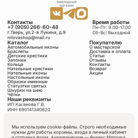
Контакты
Время работы
+7 (909) 266-60-48
Пн-Пт: 9.00-17.00
г.Тверь, ул.2-я Лукина, д.9
Сб-Вс: Выходной
nilovashop@mail.ru
Каталог
Покупателю
Автомобильные иконы
О мастерской
Браслеты
Доставка и оплата
Детские крестики
Статьи
Запонки
Отзывы
Кольца
Контакты
Нательные крестики
Возврат
Нательные иконы
Акции
Настольные иконы
Образки именные
Статуэтки святых
Шнурки на шею
Чётки
Наши реквизиты
ИП Касенова Г.В.
ИНН 690141340620
ОГРНИП 318695200011351
Политика конфиденциальности
Пользовательское соглашение
Мы используем cookie-файлы. Строго необходимые
Публичная оферта
нужны для работы корзины, входа в личный кабинет
Согласие на обработку персональных данных
и отправки форм.
Аналитические — Яндекс.Метрика,