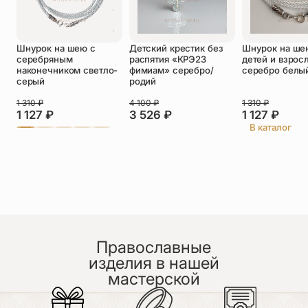
Оставить отзыв
Шнурок на шею с
Детский крестик без
Шнурок на ше
Подтверждаю свое согласие с
серебряным
распятия «КРЭ23
детей и взрос
политикой конфиденциальности
и даю
наконечником светло-
фимиам» серебро/
серебро белы
согласие на обработку персональных
серый
родий
данных
Пока нет отзывов. Будьте первым!
1 310
₽
4 100
₽
1 310
₽
1 127
₽
3 526
₽
1 127
₽
В каталог
Православные
изделия в нашей
мастерской