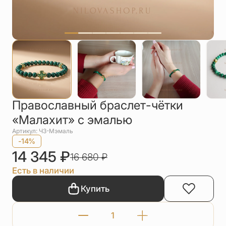
Упаковка
Цепи
Чётки
Шнурки на
шею
Другое
Православный браслет-чётки
«Малахит» с эмалью
Артикул: Ч3-Мэмаль
-14%
14 345
₽
16 680
₽
Есть в наличии
Купить
Количество