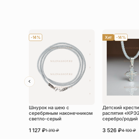
-14%
Хит
-14%
Шнурок на шею с
Детский крести
серебряным наконечником
распятия «КРЭ
светло-серый
серебро/родий
1 127
₽
3 526
₽
1 310
₽
4 100
₽