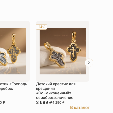
-14%
-14%
стик «Господь
Детский крестик для
Детский 
еребро/
крещения
распятия
«Осьмиконечный»
серебро/золочение
3 689
₽
5 637
₽
90
₽
4 290
₽
В каталог