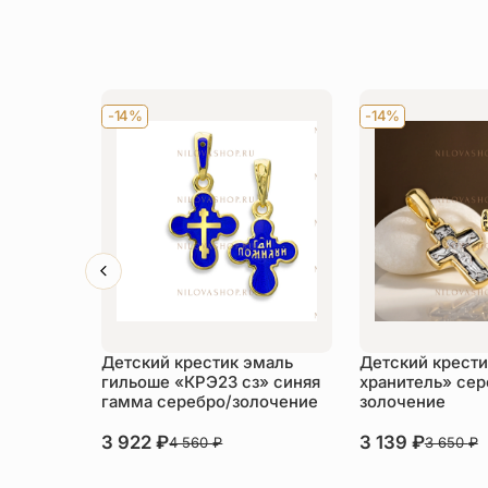
-14%
-14%
Детский крестик эмаль
Детский крести
гильоше «КРЭ23 сз» синяя
хранитель» сер
гамма серебро/золочение
золочение
3 922
₽
3 139
₽
4 560
₽
3 650
₽