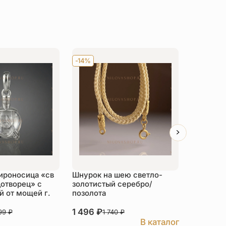
-14%
Хит
-14
ироносица «св
Шнурок на шею светло-
Детский 
отворец» с
золотистый серебро/
распяти
 от мощей г.
позолота
серебро
1 496
₽
3 526
₽
999
₽
1 740
₽
В каталог