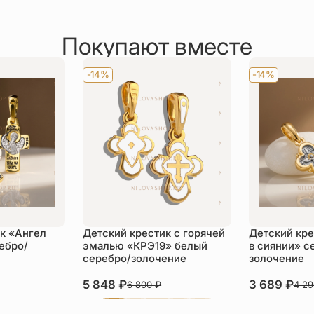
Покупают вместе
-14%
-14%
к «Ангел
Детский крестик с горячей
Детский кре
ебро/
эмалью «КРЭ19» белый
в сиянии» с
серебро/золочение
золочение
5 848
₽
3 689
₽
6 800
₽
4 2