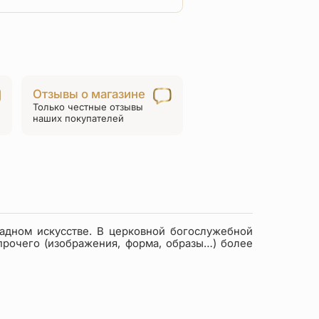
товара
Детский
крестик
«КРЭ27»сз
красный
Отзывы о магазине
Только честные отзывы
наших покупателей
адном искусстве. В церковной богослужебной
прочего (изображения, форма, образы…) более