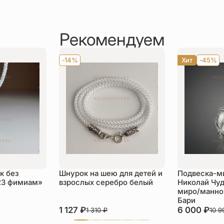
Рекомендуем
-14%
Хит
-45%
к без
Шнурок на шею для детей и
Подвеска-м
23 фимиам»
взрослых серебро белый
Николай Чуд
миро/манной
Бари
1 127
₽
6 000
₽
1 310
₽
10 