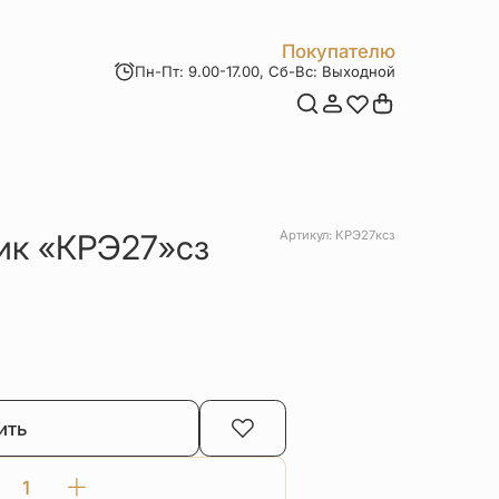
Покупателю
Пн-Пт: 9.00-17.00, Сб-Вс: Выходной
Мои заказы
Доставка и оплата
Возврат товара
Статьи
Контакты
Отзывы
Акции
ик «КРЭ27»сз
Артикул: КРЭ27ксз
ить
Количество