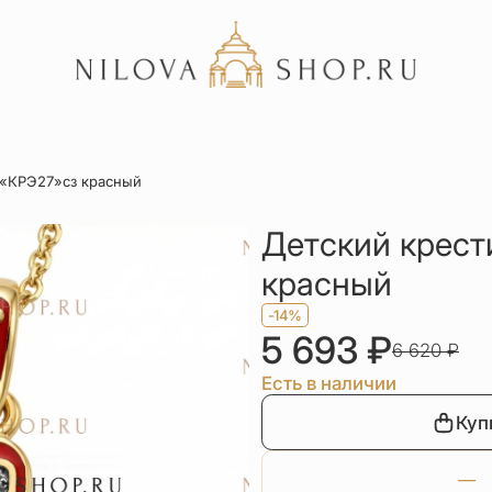
Акции
 «КРЭ27»сз красный
Отзывы
Статьи
Детский крест
красный
-14%
5 693
₽
6 620
₽
Есть в наличии
Куп