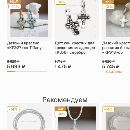
NEW
Хит
-14%
-14%
-13%
Телефон
*
Отзыв
*
Детский крестик
Детский крестик для
Детский крест
«КРЭ27»сз Tiffany
крещения младенцев
распятия белы
«К056» серебро
«КРЭ13»ср
6 620
₽
1 715
₽
6 620
₽
5 693
₽
1 475
₽
5 745
₽
Прикрепить фото
В каталог
До 5 фото, JPG/PNG/WEBP, не более 5 МБ каждое
Рекомендуем
Хит
-14%
-14%
-14%