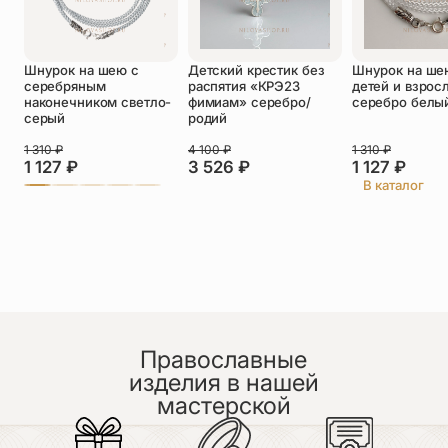
Оставить отзыв
Шнурок на шею с
Детский крестик без
Шнурок на ше
Подтверждаю свое согласие с
серебряным
распятия «КРЭ23
детей и взрос
политикой конфиденциальности
и даю
наконечником светло-
фимиам» серебро/
серебро белы
согласие на обработку персональных
серый
родий
данных
Пока нет отзывов. Будьте первым!
1 310
₽
4 100
₽
1 310
₽
1 127
₽
3 526
₽
1 127
₽
В каталог
Православные
изделия в нашей
мастерской