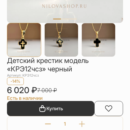
Упаковка
Цепи
Чётки
Шнурки на
шею
Другое
Детский крестик модель
«КРЭ12чсз» черный
Артикул: КРЭ12чсз
-14%
6 020
₽
7 000
₽
Есть в наличии
Купить
Количество