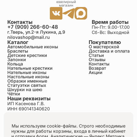
Контакты
Время работы
+7 (909) 266-60-48
Пн-Пт: 9.00-17.00
г.Тверь, ул.2-я Лукина, д.9
Сб-Вс: Выходной
nilovashop@mail.ru
Каталог
Покупателю
Автомобильные иконы
О мастерской
Браслеты
Доставка и оплата
Детские крестики
Статьи
Запонки
Отзывы
Кольца
Контакты
Нательные крестики
Возврат
Нательные иконы
Акции
Настольные иконы
Образки именные
Статуэтки святых
Шнурки на шею
Чётки
Наши реквизиты
ИП Касенова Г.В.
ИНН 690141340620
ОГРНИП 318695200011351
Политика конфиденциальности
Пользовательское соглашение
Мы используем cookie-файлы. Строго необходимые
Публичная оферта
нужны для работы корзины, входа в личный кабинет
Согласие на обработку персональных данных
и отправки форм.
Аналитические — Яндекс.Метрика,