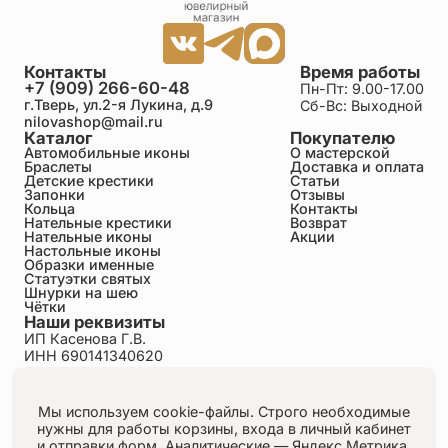
Контакты
Время работы
+7 (909) 266-60-48
Пн-Пт: 9.00-17.00
г.Тверь, ул.2-я Лукина, д.9
Сб-Вс: Выходной
nilovashop@mail.ru
Каталог
Покупателю
Автомобильные иконы
О мастерской
Браслеты
Доставка и оплата
Детские крестики
Статьи
Запонки
Отзывы
Кольца
Контакты
Нательные крестики
Возврат
Нательные иконы
Акции
Настольные иконы
Образки именные
Статуэтки святых
Шнурки на шею
Чётки
Наши реквизиты
ИП Касенова Г.В.
ИНН 690141340620
ОГРНИП 318695200011351
Политика конфиденциальности
Пользовательское соглашение
Мы используем cookie-файлы. Строго необходимые
Публичная оферта
нужны для работы корзины, входа в личный кабинет
Согласие на обработку персональных данных
и отправки форм.
Аналитические — Яндекс.Метрика,