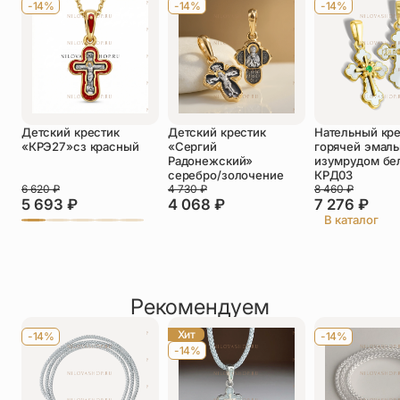
-14%
-14%
-14%
Телефон
*
Отзыв
*
Детский крестик
Детский крестик
Нательный кре
«КРЭ27»сз красный
«Сергий
горячей эмаль
Радонежский»
изумрудом бе
серебро/золочение
КРД03
6 620
₽
4 730
₽
8 460
₽
5 693
₽
4 068
₽
7 276
₽
Прикрепить фото
В каталог
До 5 фото, JPG/PNG/WEBP, не более 5 МБ каждое
Рекомендуем
Хит
-14%
-14%
-14%