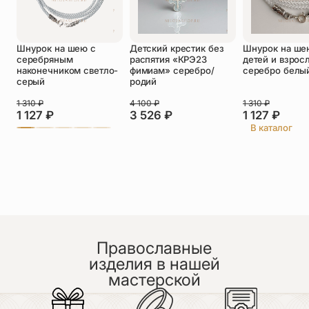
Оставить отзыв
Шнурок на шею с
Детский крестик без
Шнурок на ше
Подтверждаю свое согласие с
серебряным
распятия «КРЭ23
детей и взрос
политикой конфиденциальности
и даю
наконечником светло-
фимиам» серебро/
серебро белы
согласие на обработку персональных
серый
родий
данных
Пока нет отзывов. Будьте первым!
1 310
₽
4 100
₽
1 310
₽
1 127
₽
3 526
₽
1 127
₽
В каталог
Православные
изделия в нашей
мастерской