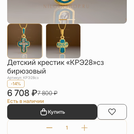
Упаковка
Цепи
Чётки
Шнурки на
шею
Другое
Детский крестик «КРЭ28»сз
бирюзовый
Артикул: КРЭ28сз
-14%
6 708
₽
7 800
₽
Есть в наличии
Купить
Количество