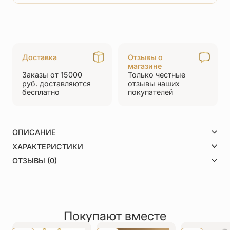
товара
Детский
крестик
«КРЭ28»сз
Доставка
Отзывы о
бирюзовый
магазине
Заказы от 15000
Только честные
руб.
доставляются
отзывы
наших
бесплатно
покупателей
ОПИСАНИЕ
ХАРАКТЕРИСТИКИ
Вид металла
Серебро 925 пробы
ОТЗЫВЫ (0)
Покрытие
Позолота
Средний вес
2,1 г
0,0
Размеры вертикаль/горизонталь
25мм х 12 мм
Рейтинг товара
Декор
Эмаль
0 отзывов
По размеру
Маленькие (до 3 см)
Покупают вместе
Оставить отзыв
Имя
*