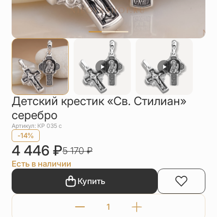
Упаковка
Цепи
Чётки
Шнурки на
шею
Другое
Детский крестик «Св. Стилиан»
серебро
Артикул: КР 035 с
-14%
4 446
₽
5 170
₽
Есть в наличии
Купить
Количество