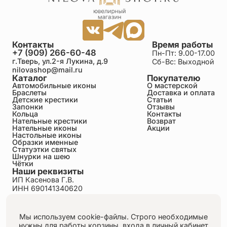
Контакты
Время работы
+7 (909) 266-60-48
Пн-Пт: 9.00-17.00
г.Тверь, ул.2-я Лукина, д.9
Сб-Вс: Выходной
nilovashop@mail.ru
Каталог
Покупателю
Автомобильные иконы
О мастерской
Браслеты
Доставка и оплата
Детские крестики
Статьи
Запонки
Отзывы
Кольца
Контакты
Нательные крестики
Возврат
Нательные иконы
Акции
Настольные иконы
Образки именные
Статуэтки святых
Шнурки на шею
Чётки
Наши реквизиты
ИП Касенова Г.В.
ИНН 690141340620
ОГРНИП 318695200011351
Политика конфиденциальности
Пользовательское соглашение
Мы используем cookie-файлы. Строго необходимые
Публичная оферта
нужны для работы корзины, входа в личный кабинет