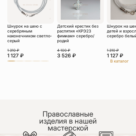
Оставить отзыв
Шнурок на шею с
Детский крестик без
Шнурок на ше
Подтверждаю свое согласие с
серебряным
распятия «КРЭ23
детей и взрос
политикой конфиденциальности
и даю
наконечником светло-
фимиам» серебро/
серебро белы
согласие на обработку персональных
серый
родий
данных
Пока нет отзывов. Будьте первым!
1 310
₽
4 100
₽
1 310
₽
1 127
₽
3 526
₽
1 127
₽
В каталог
Православные
изделия в нашей
мастерской