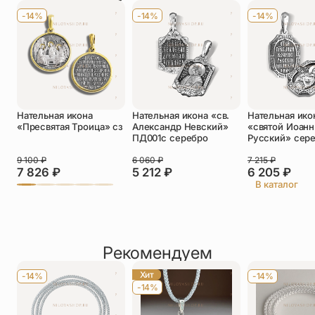
Имя
*
-14%
-14%
-14%
Телефон
*
Отзыв
*
Нательная икона
Нательная икона «св.
Нательная ико
«Пресвятая Троица» сз
Александр Невский»
«святой Иоанн
ПД001с серебро
Русский» сер
9 100
₽
6 060
₽
7 215
₽
7 826
₽
5 212
₽
6 205
₽
Прикрепить фото
В каталог
До 5 фото, JPG/PNG/WEBP, не более 5 МБ каждое
Рекомендуем
Хит
-14%
-14%
-14%