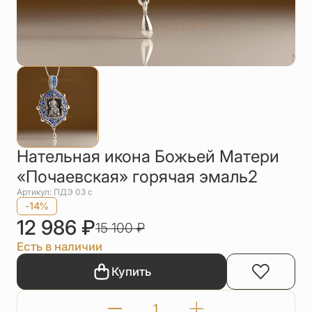
Упаковка
Цепи
Чётки
Шнурки на
шею
Другое
Нательная икона Божьей Матери
«Почаевская» горячая эмаль2
Артикул: ПДЭ 03 с
-14%
12 986
₽
15 100
₽
Есть в наличии
Купить