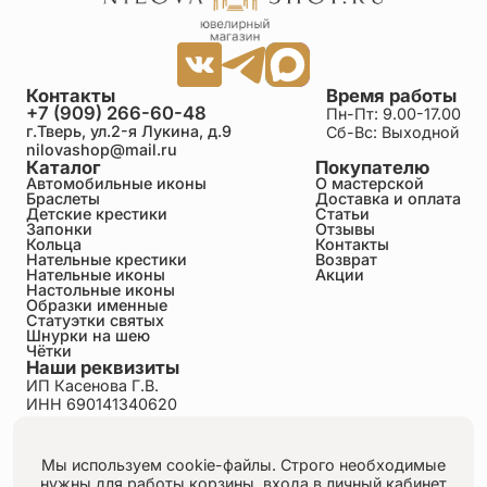
Контакты
Время работы
+7 (909) 266-60-48
Пн-Пт: 9.00-17.00
г.Тверь, ул.2-я Лукина, д.9
Сб-Вс: Выходной
nilovashop@mail.ru
Каталог
Покупателю
Автомобильные иконы
О мастерской
Браслеты
Доставка и оплата
Детские крестики
Статьи
Запонки
Отзывы
Кольца
Контакты
Нательные крестики
Возврат
Нательные иконы
Акции
Настольные иконы
Образки именные
Статуэтки святых
Шнурки на шею
Чётки
Наши реквизиты
ИП Касенова Г.В.
ИНН 690141340620
ОГРНИП 318695200011351
Политика конфиденциальности
Пользовательское соглашение
Мы используем cookie-файлы. Строго необходимые
Публичная оферта
нужны для работы корзины, входа в личный кабинет