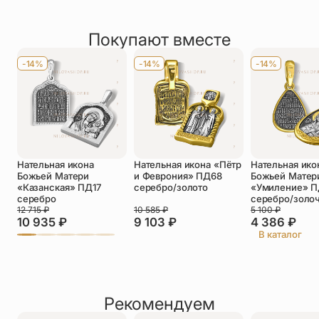
Рейтинг товара
скорбях. На оборотной стороне молитва Богородице.
По размеру
Маленькие (до 3 см)
2 отзыва
На обороте молитва: «заступнице усердная Мати
Господа вышняго»
Покупают вместе
Оставить отзыв
Имя
*
-14%
-14%
-14%
Телефон
*
Отзыв
*
Нательная икона
Нательная икона «Пётр
Нательная ико
Божьей Матери
и Феврония» ПД68
Божьей Матер
«Казанская» ПД17
серебро/золото
«Умиление» 
серебро
серебро/золо
12 715
₽
10 585
₽
5 100
₽
10 935
₽
9 103
₽
4 386
₽
Прикрепить фото
В каталог
До 5 фото, JPG/PNG/WEBP, не более 5 МБ каждое
Рекомендуем