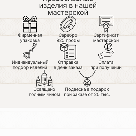
деталей в изображении вещь,в живую смотрится
изделия в нашей
очень красиво!!!Реально произведение,достойное
мастерской
похвалы!!! Недостатки: Я очень придирчивый
человек,но к данному произведению вопросов нет
не каких,Думаю вещи более крупные смотрятся
очень "Круто" Спасибо
Фирменная
Серебро
Сертификат
упаковка
925 пробы
мастерской
Индивидуальный
Отправка
Оплата
подбор изделий
в день заказа
при получении
Освящено
Подвеска в подарок
полным чином
при заказе от 20 тыс.