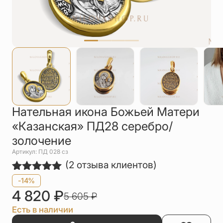
Упаковка
Цепи
Чётки
Шнурки на
шею
Другое
Нательная икона Божьей Матери
«Казанская» ПД28 серебро/
золочение
Артикул: ПД 028 сз
(
2
отзыва клиентов)
Рейтинг
2
-14%
5.00
из 5
4 820
₽
5 605
₽
на основе
опроса
Есть в наличии
пользователей