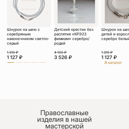
Оставить отзыв
Подтверждаю свое согласие с
Шнурок на шею с
Детский крестик без
Шнурок на ше
политикой конфиденциальности
и даю
серебряным
распятия «КРЭ23
детей и взрос
согласие на обработку персональных
наконечником светло-
фимиам» серебро/
серебро белы
данных
серый
родий
Пока нет отзывов. Будьте первым!
1 310
₽
4 100
₽
1 310
₽
1 127
₽
3 526
₽
1 127
₽
В каталог
Православные
изделия в нашей
мастерской