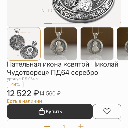
Упаковка
Цепи
Чётки
Шнурки на
шею
Другое
Нательная икона «святой Николай
Чудотворец» ПД64 серебро
Артикул: ПД 064 с
-14%
12 522
₽
14 560
₽
Есть в наличии
Купить