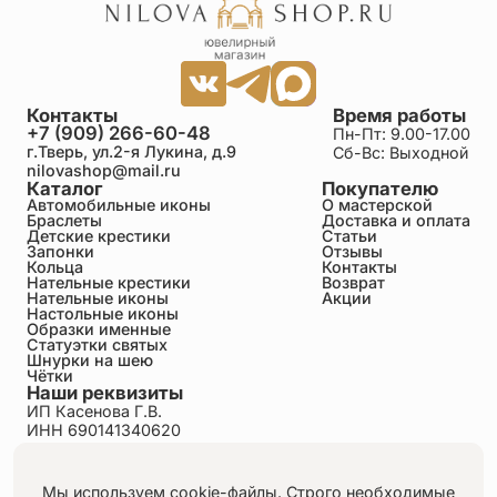
Контакты
Время работы
+7 (909) 266-60-48
Пн-Пт: 9.00-17.00
г.Тверь, ул.2-я Лукина, д.9
Сб-Вс: Выходной
nilovashop@mail.ru
Каталог
Покупателю
Автомобильные иконы
О мастерской
Браслеты
Доставка и оплата
Детские крестики
Статьи
Запонки
Отзывы
Кольца
Контакты
Нательные крестики
Возврат
Нательные иконы
Акции
Настольные иконы
Образки именные
Статуэтки святых
Шнурки на шею
Чётки
Наши реквизиты
ИП Касенова Г.В.
ИНН 690141340620
ОГРНИП 318695200011351
Политика конфиденциальности
Пользовательское соглашение
Мы используем cookie-файлы. Строго необходимые