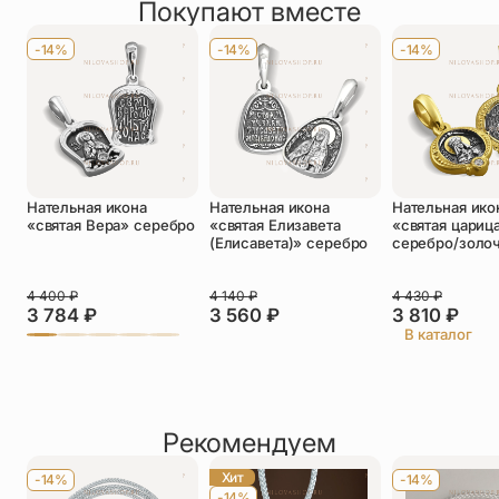
Покупают вместе
Оставить отзыв
Имя
*
-14%
-14%
-14%
Телефон
*
Отзыв
*
Нательная икона
Нательная икона
Нательная ико
«святая Вера» серебро
«святая Елизавета
«святая цариц
(Елисавета)» серебро
cеребро/золо
4 400
₽
4 140
₽
4 430
₽
Прикрепить фото
3 784
₽
3 560
₽
3 810
₽
В каталог
До 5 фото, JPG/PNG/WEBP, не более 5 МБ каждое
Рекомендуем
Хит
-14%
-14%
-14%