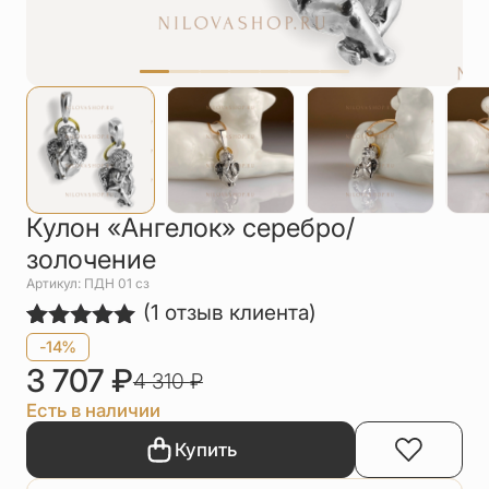
Упаковка
Цепи
Чётки
Шнурки на
шею
Другое
Кулон «Ангелок» серебро/
золочение
Артикул: ПДН 01 сз
(
1
отзыв клиента)
Рейтинг
1
-14%
5.00
из 5
3 707
₽
4 310
₽
на основе
опроса
Есть в наличии
пользователя
Купить