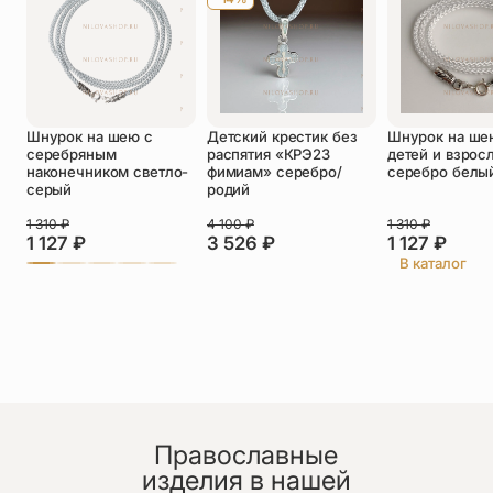
Оставить отзыв
Подтверждаю свое согласие с
Шнурок на шею с
Детский крестик без
Шнурок на ше
политикой конфиденциальности
и даю
серебряным
распятия «КРЭ23
детей и взрос
согласие на обработку персональных
наконечником светло-
фимиам» серебро/
серебро белы
данных
серый
родий
Лариса
1 310
₽
4 100
₽
1 310
₽
29.06.2026
1 127
₽
3 526
₽
1 127
₽
Заказала кулон ангелок внучке на день рождения,
В каталог
Кулон очень понравился, сделано аккуратно с
любовью , Спасибо изготовителю
Православные
изделия в нашей