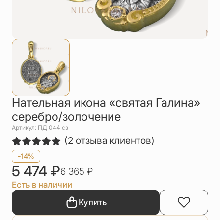
Упаковка
Цепи
Чётки
Шнурки на
шею
Другое
Нательная икона «святая Галина»
серебро/золочение
Артикул: ПД 044 сз
(
2
отзыва клиентов)
Рейтинг
2
-14%
5.00
из 5
5 474
₽
6 365
₽
на основе
опроса
Есть в наличии
пользователей
Купить