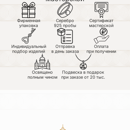
Достоинства: Очень красивый, как и все изделия,
которые я заказывала! Не маленький.
Качественное исполнение. Заказывали на день
рождение моей маме. Подарком очень довольна,
Фирменная
Серебро
Сертификат
носит как защиту и одновременно как очень
упаковка
925 пробы
мастерской
красивое украшение. Носит уже почти год,
позолота на месте, вид не изменился. Спасибо!
Индивидуальный
Отправка
Оплата
подбор изделий
в день заказа
при получении
Освящено
Подвеска в подарок
полным чином
при заказе от 20 тыс.