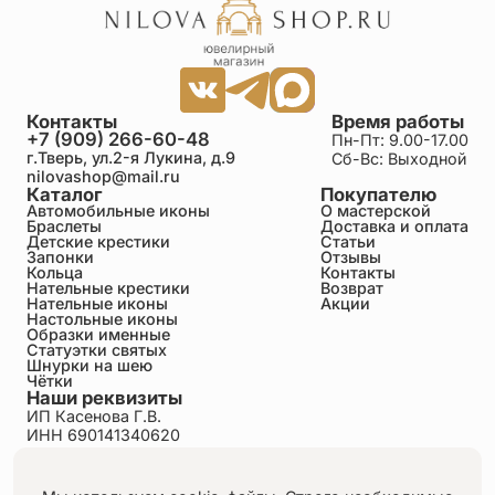
Контакты
Время работы
+7 (909) 266-60-48
Пн-Пт: 9.00-17.00
г.Тверь, ул.2-я Лукина, д.9
Сб-Вс: Выходной
nilovashop@mail.ru
Каталог
Покупателю
Автомобильные иконы
О мастерской
Браслеты
Доставка и оплата
Детские крестики
Статьи
Запонки
Отзывы
Кольца
Контакты
Нательные крестики
Возврат
Нательные иконы
Акции
Настольные иконы
Образки именные
Статуэтки святых
Шнурки на шею
Чётки
Наши реквизиты
ИП Касенова Г.В.
ИНН 690141340620
ОГРНИП 318695200011351
Политика конфиденциальности
Пользовательское соглашение