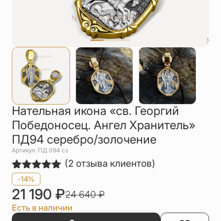
Упаковка
Цепи
Чётки
Шнурки на
шею
Другое
Нательная икона «св. Георгий
Победоносец. Ангел Хранитель»
ПД94 серебро/золочение
Артикул: ПД 094 сз
(
2
отзыва клиентов)
Рейтинг
2
-14%
5.00
из 5
21 190
₽
24 640
₽
на основе
опроса
Есть в наличии
пользователей