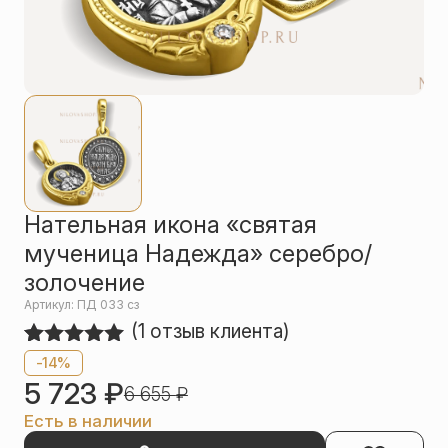
Упаковка
Цепи
Чётки
Шнурки на
шею
Другое
Нательная икона «святая
мученица Надежда» серебро/
золочение
Артикул: ПД 033 сз
(
1
отзыв клиента)
Рейтинг
1
-14%
5.00
из 5
5 723
₽
6 655
₽
на основе
опроса
Есть в наличии
пользователя