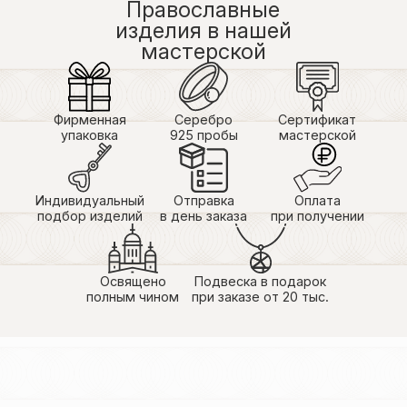
Православные
четко. Заказывали доставку курьером, доставили
изделия в нашей
очень быстро! Крёстной подарок очень
мастерской
понравился и носит с удовольствием! Спасибо за
Вашу работу!
Фирменная
Серебро
Сертификат
упаковка
925 пробы
мастерской
Индивидуальный
Отправка
Оплата
подбор изделий
в день заказа
при получении
Освящено
Подвеска в подарок
полным чином
при заказе от 20 тыс.