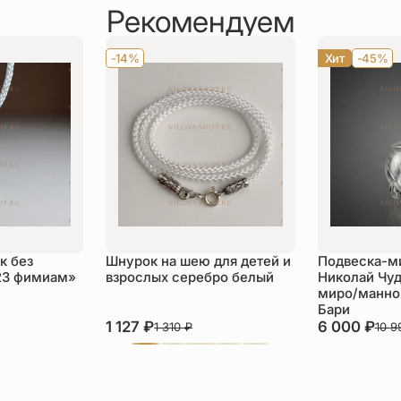
Рекомендуем
-14%
Хит
-45%
к без
Шнурок на шею для детей и
Подвеска-м
23 фимиам»
взрослых серебро белый
Николай Чуд
миро/манной
Бари
1 127
₽
6 000
₽
1 310
₽
10 