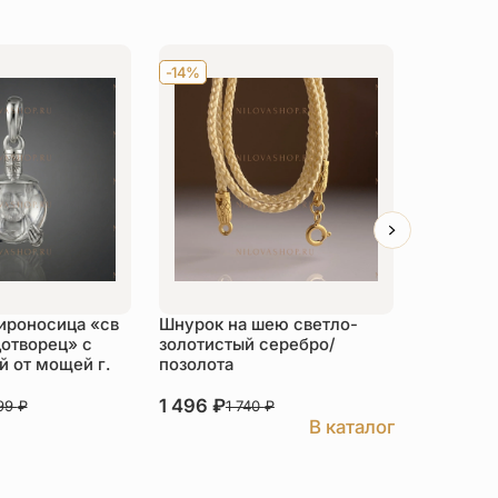
-14%
Хит
-14
ироносица «св
Шнурок на шею светло-
Детский 
отворец» с
золотистый серебро/
распяти
 от мощей г.
позолота
серебро
1 496
₽
3 526
₽
999
₽
1 740
₽
В каталог