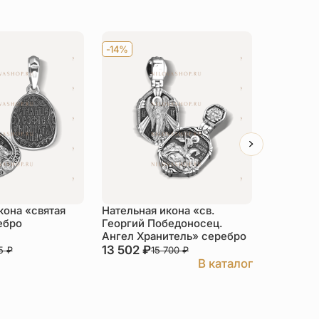
-14%
-14%
кона «святая
Нательная икона «св.
Нательна
ебро
Георгий Победоносец.
Мария М
Ангел Хранитель» серебро
серебро
13 502
₽
6 502
₽
45
₽
15 700
₽
В каталог