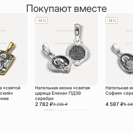
Покупают вместе
-14%
-14%
а «святой
Нательная икона «святая
Нательная и
ский»
царица Елена» ПД39
София» сер
ение
серебро
2 782
₽
4 597
₽
3 235
₽
5 3