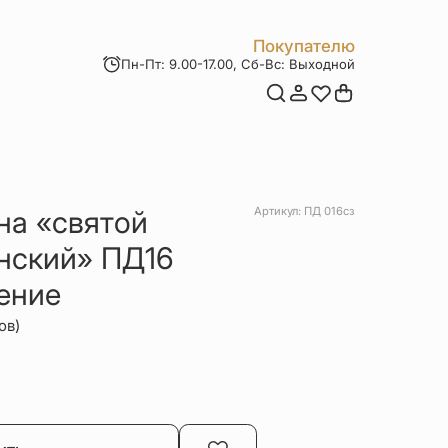
Покупателю
Пн-Пт: 9.00-17.00, Сб-Вс: Выходной
Мои заказы
Доставка и оплата
Возврат товара
Статьи
Контакты
Отзывы
Акции
на «святой
Артикул: ПД 016сз
нский» ПД16
ение
ов)