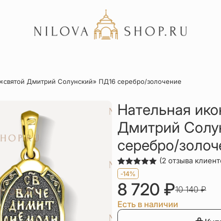
Акции
 «святой Дмитрий Солунский» ПД16 серебро/золочение
Отзывы
Статьи
Нательная ико
Дмитрий Солу
серебро/золоч
(
2
отзыва клиент
Рейтинг
2
-14%
5.00
из 5
8 720
₽
на основе
10 140
₽
опроса
пользователей
Есть в наличии