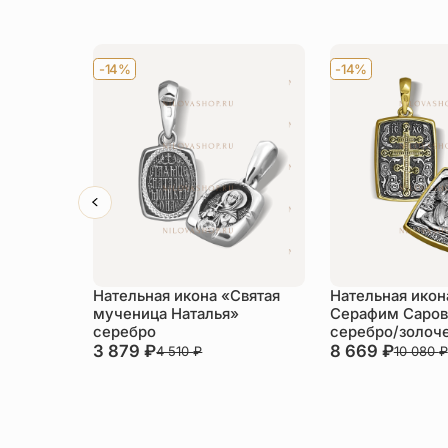
-14%
-14%
Нательная икона «Святая
Нательная икон
мученица Наталья»
Серафим Саров
серебро
серебро/золоч
3 879
₽
8 669
₽
4 510
₽
10 080
₽