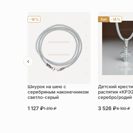
-14%
Хит
-14%
Шнурок на шею с
Детский крести
серебряным наконечником
распятия «КРЭ
светло-серый
серебро/родий
1 127
₽
3 526
₽
1 310
₽
4 100
₽