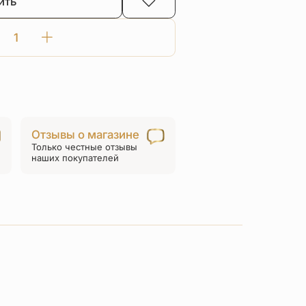
ить
Количество
товара
Нательная
икона
«святой
Дмитрий
Отзывы о магазине
Солунский»
Только честные отзывы
ПД16
наших покупателей
серебро/
золочение