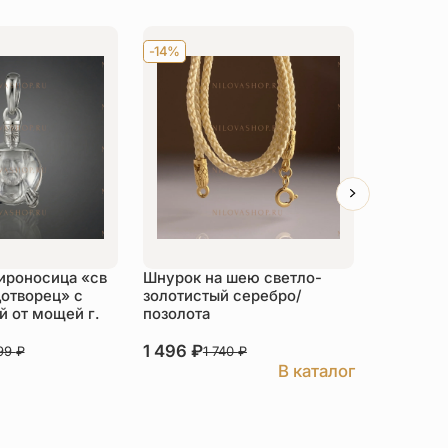
-14%
Хит
-14
ироносица «св
Шнурок на шею светло-
Детский 
отворец» с
золотистый серебро/
распяти
 от мощей г.
позолота
серебро
1 496
₽
3 526
₽
999
₽
1 740
₽
В каталог