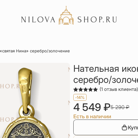
Акции
 «святая Нина» серебро/золочение
Отзывы
Статьи
Нательная ико
серебро/золоч
(
1
отзыв клиента)
Рейтинг
1
-14%
5.00
из 5
4 549
₽
на основе
5 290
₽
опроса
пользователя
Есть в наличии
Куп