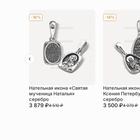
-14%
-14%
Нательная икона «Святая
Нательная икон
мученица Наталья»
Ксения Петерб
серебро
серебро
3 879
₽
3 500
₽
4 510
₽
4 070
₽