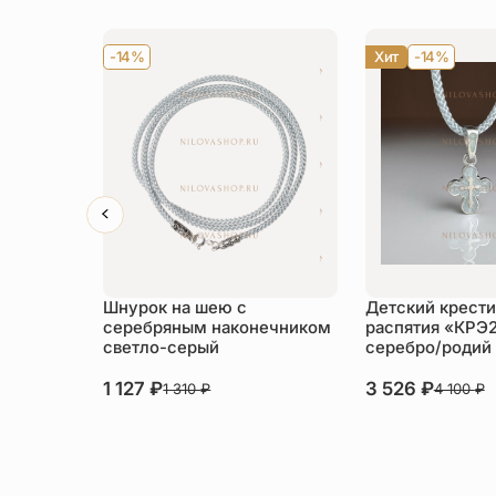
-14%
Хит
-14%
Шнурок на шею с
Детский крести
серебряным наконечником
распятия «КРЭ
светло-серый
серебро/родий
1 127
₽
3 526
₽
1 310
₽
4 100
₽