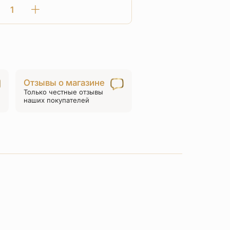
Количество
товара
Нательная
икона
«святая
Нина»
Отзывы о магазине
серебро/
Только честные отзывы
золочение
наших покупателей