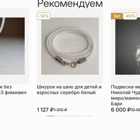
Рекомендуем
-14%
Хит
-45%
к без
Шнурок на шею для детей и
Подвеска-м
23 фимиам»
взрослых серебро белый
Николай Чуд
миро/манной
Бари
1 127
₽
6 000
₽
1 310
₽
10 