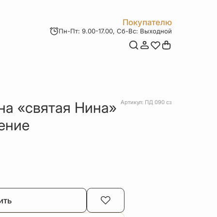
Покупателю
Пн-Пт: 9.00-17.00, Сб-Вс: Выходной
Мои заказы
Доставка и оплата
Возврат товара
Статьи
Контакты
Отзывы
Акции
на «святая Нина»
Артикул: ПД 090 сз
ение
ить