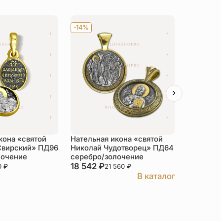
-14%
-14%
кона «святой
Нательная икона «святой
Нательна
Свирский» ПД96
Николай Чудотворец» ПД64
Иоанн (И
лочение
серебро/золочение
серебро
18 542
₽
8 454
₽
0
₽
21 560
₽
В каталог