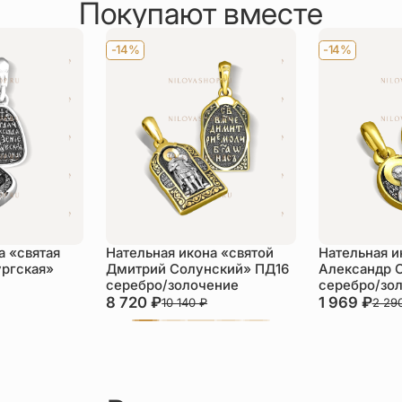
Покупают вместе
-14%
-14%
а «святая
Нательная икона «святой
Нательная и
ургская»
Дмитрий Солунский» ПД16
Александр 
серебро/золочение
серебро/зо
8 720
₽
1 969
₽
10 140
₽
2 29