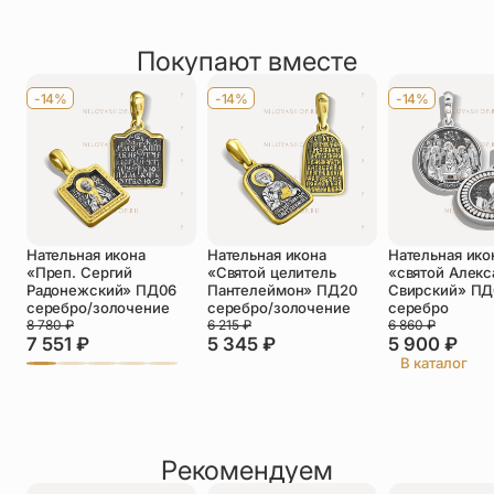
Рейтинг товара
По размеру
Средние (3,1-5 см)
2 отзыва
Покупают вместе
Оставить отзыв
Имя
*
-14%
-14%
-14%
Телефон
*
Отзыв
*
Нательная икона
Нательная икона
Нательная ико
«Преп. Сергий
«Святой целитель
«святой Алекс
Радонежский» ПД06
Пантелеймон» ПД20
Свирский» ПД
серебро/золочение
серебро/золочение
серебро
8 780
₽
6 215
₽
6 860
₽
7 551
₽
5 345
₽
5 900
₽
Прикрепить фото
В каталог
До 5 фото, JPG/PNG/WEBP, не более 5 МБ каждое
Рекомендуем