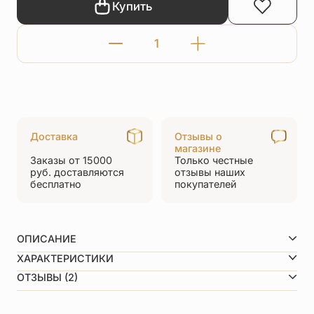
Купить
Количество
товара
Нательная
икона
«святой
Доставка
Отзывы о
Иоанн
магазине
Заказы от 15000
Только честные
(Иван)
руб.
доставляются
отзывы
наших
бесплатно
покупателей
Русский»
серебро/
золочение
ОПИСАНИЕ
Техника изготовления:
ХАРАКТЕРИСТИКИ
литьё, чернение, ручная работа
Размеры вертикаль/горизонталь
3,2 см (с пелёй)/1,5см
ОТЗЫВЫ (2)
Вид металла
Серебро 925 пробы
Средний вес
6,7 г
5,0
Покрытие
Позолота