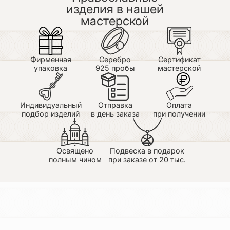
ещё проще. Его образок всегда с нами!
изделия в нашей
Недостатки: Их нет. Всё выполнено на очень
мастерской
высоком проф. уровне.
Фирменная
Серебро
Сертификат
упаковка
925 пробы
мастерской
Индивидуальный
Отправка
Оплата
подбор изделий
в день заказа
при получении
Освящено
Подвеска в подарок
полным чином
при заказе от 20 тыс.