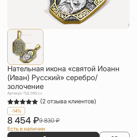
Упаковка
Цепи
Чётки
Шнурки на
шею
Другое
Нательная икона «святой Иоанн
(Иван) Русский» серебро/
золочение
Артикул: ПД 093 сз
(
2
отзыва клиентов)
Рейтинг
2
-14%
5.00
из 5
8 454
₽
9 830
₽
на основе
опроса
Есть в наличии
пользователей