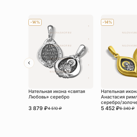
-14%
-14%
Нательная икона «святая
Нательная икон
Любовь» серебро
Анастасия рим
серебро/золоч
3 879
₽
5 452
₽
4 510
₽
6 340
₽