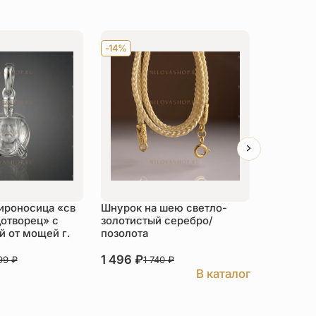
-14%
Хит
-14
ироносица «св
Шнурок на шею светло-
Детский 
отворец» с
золотистый серебро/
распяти
 от мощей г.
позолота
серебро
1 496
₽
3 526
₽
999
₽
1 740
₽
В каталог