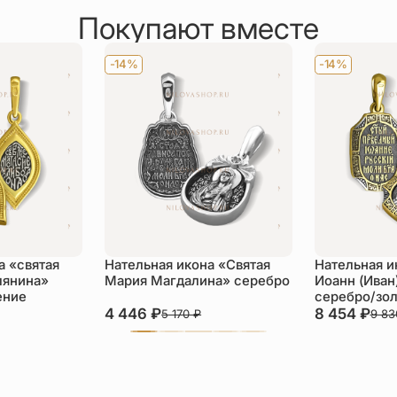
Покупают вместе
-14%
-14%
а «святая
Нательная икона «Святая
Нательная и
лянина»
Мария Магдалина» серебро
Иоанн (Иван
ение
серебро/зо
4 446
₽
8 454
₽
5 170
₽
9 8