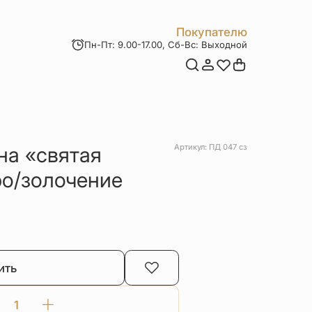
Покупателю
Пн-Пт: 9.00-17.00, Сб-Вс: Выходной
Мои заказы
Доставка и оплата
Возврат товара
Статьи
Контакты
Отзывы
Акции
на «святая
Артикул: ПД 047 сз
о/золочение
ить
Количество