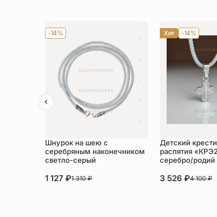
-14%
Хит
-14%
Шнурок на шею с
Детский крести
серебряным наконечником
распятия «КРЭ
светло-серый
серебро/родий
1 127
₽
3 526
₽
1 310
₽
4 100
₽