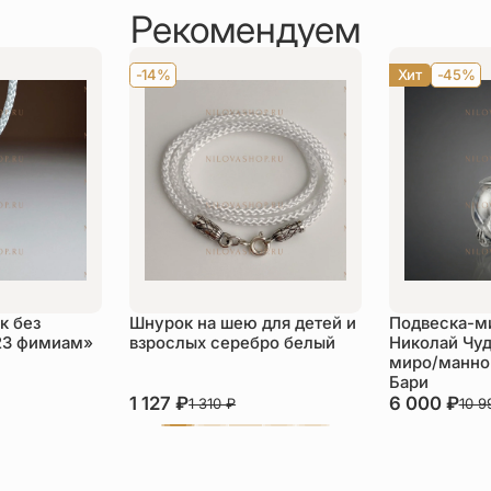
Рекомендуем
-14%
Хит
-45%
к без
Шнурок на шею для детей и
Подвеска-м
23 фимиам»
взрослых серебро белый
Николай Чуд
миро/манной
Бари
1 127
₽
6 000
₽
1 310
₽
10 