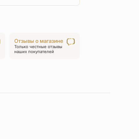
товара
Нательная
икона
«святая
София»
Отзывы о магазине
серебро/
Только честные отзывы
золочение
наших покупателей