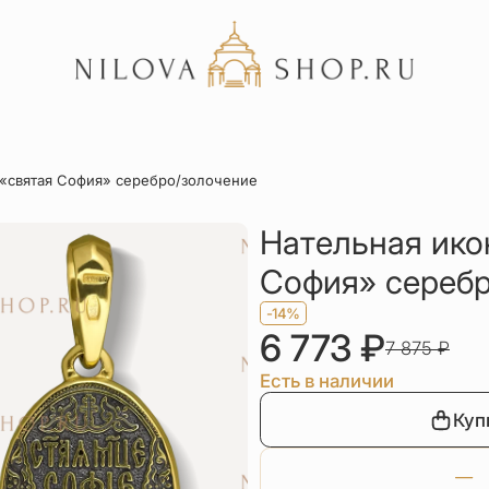
Акции
 «святая София» серебро/золочение
Отзывы
Статьи
Нательная ико
София» серебр
-14%
6 773
₽
7 875
₽
Есть в наличии
Куп