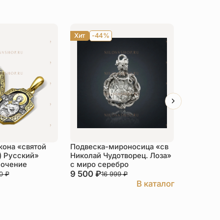
Хит
-44%
-14%
кона «святой
Подвеска-мироносица «св
Нательна
) Русский»
Николай Чудотворец. Лоза»
Анастас
лочение
с миро серебро
серебро
9 500
₽
3 879
₽
30
₽
16 999
₽
В каталог