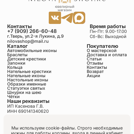
Контакты
Время работы
+7 (909) 266-60-48
Пн-Пт: 9.00-17.00
г.Тверь, ул.2-я Лукина, д.9
Сб-Вс: Выходной
nilovashop@mail.ru
Каталог
Покупателю
Автомобильные иконы
О мастерской
Браслеты
Доставка и оплата
Детские крестики
Статьи
Запонки
Отзывы
Кольца
Контакты
Нательные крестики
Возврат
Нательные иконы
Акции
Настольные иконы
Образки именные
Статуэтки святых
Шнурки на шею
Чётки
Наши реквизиты
ИП Касенова Г.В.
ИНН 690141340620
ОГРНИП 318695200011351
Политика конфиденциальности
Пользовательское соглашение
Мы используем cookie-файлы. Строго необходимые
Публичная оферта
нужны для работы корзины, входа в личный кабинет