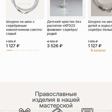
Оставить отзыв
Подтверждаю свое согласие с
Шнурок на шею с
Детский крестик без
Шнурок на ше
политикой конфиденциальности
и даю
серебряным
распятия «КРЭ23
детей и взрос
согласие на обработку персональных
наконечником светло-
фимиам» серебро/
серебро белы
данных
серый
родий
Пока нет отзывов. Будьте первым!
1 310
₽
4 100
₽
1 310
₽
1 127
₽
3 526
₽
1 127
₽
В каталог
Православные
изделия в нашей
мастерской