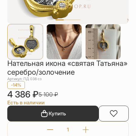
Упаковка
Цепи
Чётки
Шнурки на
шею
Другое
Нательная икона «святая Татьяна»
серебро/золочение
Артикул: ПД 038 сз
-14%
4 386
₽
5 100
₽
Есть в наличии
Купить
Количество