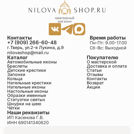
Необычайно красивая нательная иконка,
настоящий образец церковно - прикладного
искусства! Очень качественное исполнение, все
детали и очертания образка тщательно
проработаны, с высокой точностью. Святая
блаженная мати Ксение, моли Бога о нас грешных!
Контакты
Время работы
+7 (909) 266-60-48
Пн-Пт: 9.00-17.00
г.Тверь, ул.2-я Лукина, д.9
Сб-Вс: Выходной
nilovashop@mail.ru
Каталог
Покупателю
Автомобильные иконы
О мастерской
Браслеты
Доставка и оплата
Детские крестики
Статьи
Запонки
Отзывы
Кольца
Контакты
Нательные крестики
Возврат
Нательные иконы
Акции
Настольные иконы
Образки именные
Статуэтки святых
Шнурки на шею
Чётки
Наши реквизиты
ИП Касенова Г.В.
ИНН 690141340620
ОГРНИП 318695200011351
Политика конфиденциальности