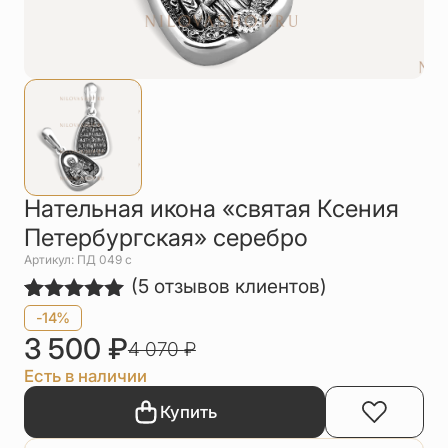
Упаковка
Цепи
Чётки
Шнурки на
шею
Другое
Нательная икона «святая Ксения
Петербургская» серебро
Артикул: ПД 049 с
(
5
отзывов клиентов)
Рейтинг
5
-14%
5.00
из 5
3 500
₽
4 070
₽
на основе
опроса
Есть в наличии
пользователей
Купить