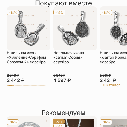
Покупают вместе
Оставить отзыв
Имя
*
-14%
-14%
-14%
Телефон
*
Отзыв
*
Нательная икона
Нательная икона
Нательная ико
«Умиление-Серафим
«святая София»
«святая Ирина
Саровский» серебро
серебро
серебро
2 840
₽
5 345
₽
2 815
₽
Прикрепить фото
2 442
₽
4 597
₽
2 421
₽
В каталог
До 5 фото, JPG/PNG/WEBP, не более 5 МБ каждое
Рекомендуем
Хит
-14%
-14%
-14%