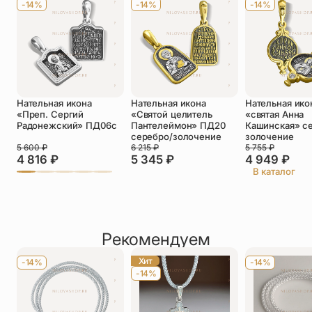
-14%
-14%
-14%
Телефон
*
Отзыв
*
Нательная икона
Нательная икона
Нательная ико
«Преп. Сергий
«Святой целитель
«святая Анна
Радонежский» ПД06с
Пантелеймон» ПД20
Кашинская» с
серебро/золочение
золочение
5 600
₽
6 215
₽
5 755
₽
4 816
₽
5 345
₽
4 949
₽
Прикрепить фото
В каталог
До 5 фото, JPG/PNG/WEBP, не более 5 МБ каждое
Рекомендуем
Хит
-14%
-14%
-14%