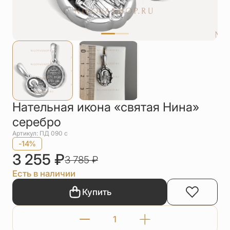
Упаковка
Цепи
Чётки
Шнурки на
шею
Другое
Нательная икона «святая Нина»
серебро
Артикул: ПД 090 с
-14%
3 255
₽
3 785
₽
Есть в наличии
Купить
Количество