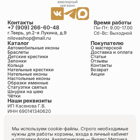
Контакты
Время работы
+7 (909) 266-60-48
Пн-Пт: 9.00-17.00
г.Тверь, ул.2-я Лукина, д.9
Сб-Вс: Выходной
nilovashop@mail.ru
Каталог
Покупателю
Автомобильные иконы
О мастерской
Браслеты
Доставка и оплата
Детские крестики
Статьи
Запонки
Отзывы
Кольца
Контакты
Нательные крестики
Возврат
Нательные иконы
Акции
Настольные иконы
Образки именные
Статуэтки святых
Шнурки на шею
Чётки
Наши реквизиты
ИП Касенова Г.В.
ИНН 690141340620
ОГРНИП 318695200011351
Политика конфиденциальности
Пользовательское соглашение
Мы используем cookie-файлы. Строго необходимые
Публичная оферта
нужны для работы корзины, входа в личный кабинет
Согласие на обработку персональных данных
и отправки форм.
Аналитические — Яндекс.Метрика,