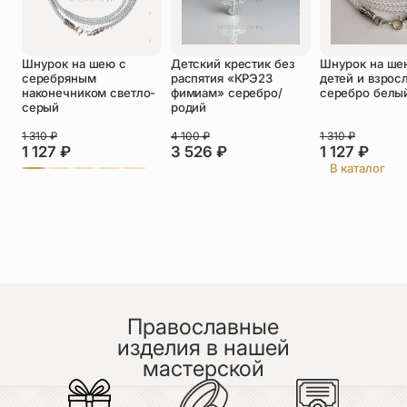
Оставить отзыв
Шнурок на шею с
Детский крестик без
Шнурок на ше
Подтверждаю свое согласие с
серебряным
распятия «КРЭ23
детей и взрос
политикой конфиденциальности
и даю
наконечником светло-
фимиам» серебро/
серебро белы
согласие на обработку персональных
серый
родий
данных
Пока нет отзывов. Будьте первым!
1 310
₽
4 100
₽
1 310
₽
1 127
₽
3 526
₽
1 127
₽
В каталог
Православные
изделия в нашей
мастерской