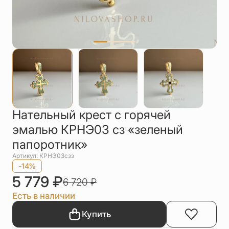
Упаковка
Цепи
Чётки
Шнурки на
шею
Другое
Нательный крест с горячей
эмалью КРНЭ03 сз «зеленый
папоротник»
Артикул: КРНЭ03сзз
-14%
5 779
₽
6 720
₽
Есть в наличии
Купить