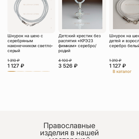
Оставить отзыв
Шнурок на шею с
Детский крестик без
Шнурок на ше
Подтверждаю свое согласие с
серебряным
распятия «КРЭ23
детей и взрос
политикой конфиденциальности
и даю
наконечником светло-
фимиам» серебро/
серебро белы
согласие на обработку персональных
серый
родий
данных
Пока нет отзывов. Будьте первым!
1 310
₽
4 100
₽
1 310
₽
1 127
₽
3 526
₽
1 127
₽
В каталог
Православные
изделия в нашей