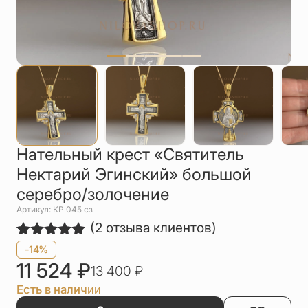
Упаковка
Цепи
Чётки
Шнурки на
шею
Другое
Нательный крест «Святитель
Нектарий Эгинский» большой
серебро/золочение
Артикул: КР 045 сз
(
2
отзыва клиентов)
Рейтинг
2
-14%
5.00
из 5
11 524
₽
13 400
₽
на основе
опроса
Есть в наличии
пользователей