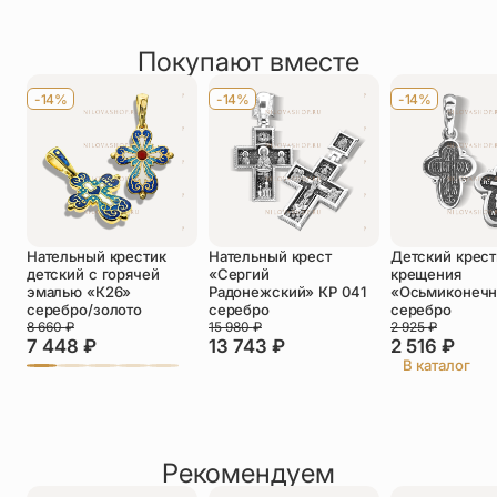
Рейтинг товара
По размеру
Средние (3,1-5 см)
2 отзыва
Покупают вместе
Оставить отзыв
Имя
*
-14%
-14%
-14%
Телефон
*
Отзыв
*
Нательный крестик
Нательный крест
Детский крест
детский с горячей
«Сергий
крещения
эмалью «К26»
Радонежский» КР 041
«Осьмиконеч
серебро/золото
серебро
серебро
8 660
₽
15 980
₽
2 925
₽
7 448
₽
13 743
₽
2 516
₽
Прикрепить фото
В каталог
До 5 фото, JPG/PNG/WEBP, не более 5 МБ каждое
Рекомендуем