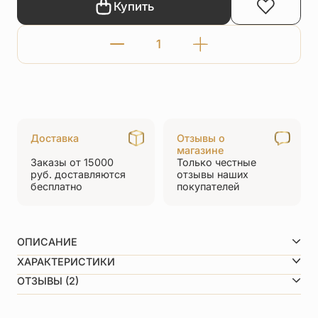
Купить
Количество
товара
Нательный
крест
«Святитель
Доставка
Отзывы о
Нектарий
магазине
Заказы от 15000
Только честные
Эгинский»
руб.
доставляются
отзывы
наших
бесплатно
покупателей
большой
серебро/
золочение
ОПИСАНИЕ
ХАРАКТЕРИСТИКИ
Вид металла
Серебро 925 пробы
ОТЗЫВЫ (2)
Покрытие
Позолота
Средний вес
9,6 г
5,0
Размеры вертикаль/горизонталь
45/23 мм