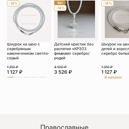
Хит
-14%
-14%
-14%
Оставить отзыв
Шнурок на шею с
Детский крестик без
Шнурок на ше
Подтверждаю свое согласие с
серебряным
распятия «КРЭ23
детей и взрос
политикой конфиденциальности
и даю
наконечником светло-
фимиам» серебро/
серебро белы
согласие на обработку персональных
серый
родий
данных
1 310
₽
4 100
₽
1 310
₽
Виктория
1 127
₽
3 526
₽
1 127
₽
26.06.2026
В каталог
Заказали еще один ❤️
Виктория Анастасовна
26.06.2026
Очень красивый! В реальности он еще лучше!
Православные