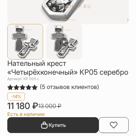
Упаковка
Цепи
Чётки
Шнурки на
шею
Другое
Нательный крест
«Четырёхконечный» КР05 серебро
Артикул: КР 005 c
(
5
отзывов клиентов)
Рейтинг
5
-14%
5.00
из 5
11 180
₽
13 000
₽
на основе
опроса
Есть в наличии
пользователей
Купить