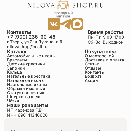
Александр
25.06.2026
Достоинства: ++++++ Недостатки: Нет Работа
класс.
Контакты
Время работы
+7 (909) 266-60-48
Пн-Пт: 9.00-17.00
г.Тверь, ул.2-я Лукина, д.9
Сб-Вс: Выходной
nilovashop@mail.ru
Каталог
Покупателю
Автомобильные иконы
О мастерской
Браслеты
Доставка и оплата
Детские крестики
Статьи
Запонки
Отзывы
Кольца
Контакты
Нательные крестики
Возврат
Нательные иконы
Акции
Настольные иконы
Образки именные
Статуэтки святых
Шнурки на шею
Чётки
Наши реквизиты
ИП Касенова Г.В.
ИНН 690141340620
ОГРНИП 318695200011351
Политика конфиденциальности
Пользовательское соглашение