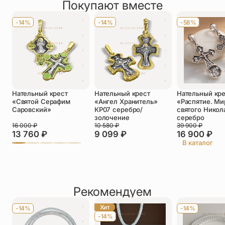
Покупают вместе
Оставить отзыв
Имя
*
-14%
-14%
-58%
Телефон
*
Отзыв
*
Нательный крест
Нательный крест
Нательный кр
«Святой Серафим
«Ангел Хранитель»
«Распятие. Ми
Саровский»
КР07 серебро/
святого Никол
золочение
серебро
16 000
₽
10 580
₽
39 900
₽
13 760
₽
9 099
₽
16 900
₽
Прикрепить фото
В каталог
До 5 фото, JPG/PNG/WEBP, не более 5 МБ каждое
Рекомендуем
Хит
-14%
-14%
-14%