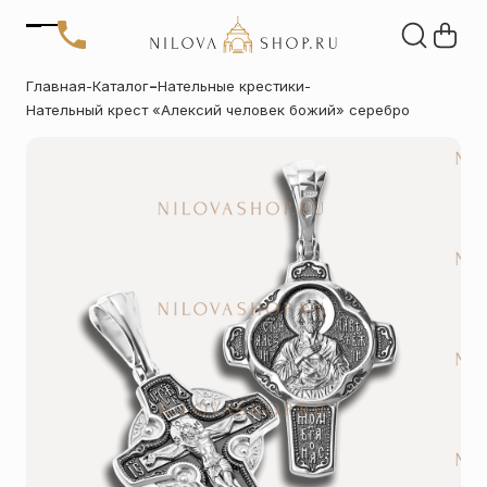
Позвонить
-
Главная
-
Каталог
Нательные крестики
-
+7 (909) 266-60-48
Нательный крест «Алексий человек божий» серебро
+7 (906) 655-37-20
Автомобильные
Браслеты
Акции
иконы
Отзывы
Статьи
Детские
Запонки
крестики
Кольца
Настольные
иконы
Нательные
Нательные
крестики
иконы
Образки
Подвески
именные
Складни
Статуэтки
святых