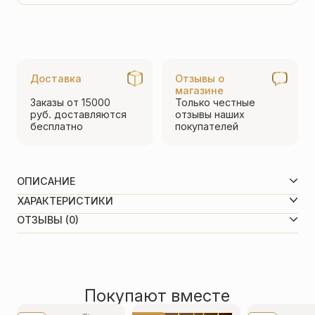
товара
Нательный
крест
«Алексий
Доставка
Отзывы о
человек
магазине
Заказы от 15000
Только честные
божий»
руб.
доставляются
отзывы
наших
бесплатно
покупателей
серебро
ОПИСАНИЕ
ХАРАКТЕРИСТИКИ
Вид металла
Серебро 925 пробы
ОТЗЫВЫ (0)
Средний вес
6,7 г
Покрытие
Без покрытия
0,0
Размеры вертикаль/горизонталь
41 с ушком/22 мм
Рейтинг товара
По размеру
Средние (3,1-5 см)
0 отзывов
Покупают вместе
Оставить отзыв
Имя
*