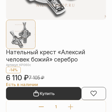
Упаковка
Цепи
Чётки
Шнурки на
шею
Другое
Нательный крест «Алексий
человек божий» серебро
Артикул: КР060с
-14%
6 110
₽
7 105
₽
Есть в наличии
Купить
Количество