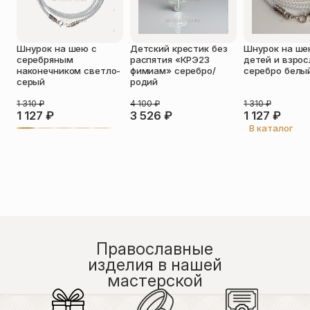
Оставить отзыв
Шнурок на шею с
Детский крестик без
Шнурок на ше
Подтверждаю свое согласие с
серебряным
распятия «КРЭ23
детей и взро
политикой конфиденциальности
и
наконечником светло-
фимиам» серебро/
серебро белы
даю согласие на обработку
серый
родий
персональных данных
Пока нет отзывов. Будьте первым!
1 310
₽
4 100
₽
1 310
₽
1 127
₽
3 526
₽
1 127
₽
В каталог
Православные
изделия в нашей
мастерской