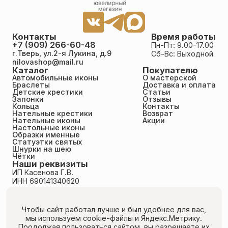
Контакты
Время работы
+7 (909) 266-60-48
Пн-Пт: 9.00-17.00
г.Тверь, ул.2-я Лукина, д.9
Сб-Вс: Выходной
nilovashop@mail.ru
Каталог
Покупателю
Автомобильные иконы
О мастерской
Браслеты
Доставка и оплата
Детские крестики
Статьи
Запонки
Отзывы
Кольца
Контакты
Нательные крестики
Возврат
Нательные иконы
Акции
Настольные иконы
Образки именные
Статуэтки святых
Шнурки на шею
Чётки
Наши реквизиты
ИП Касенова Г.В.
ИНН 690141340620
ОГРНИП 318695200011351
Политика конфиденциальности
Пользовательское соглашение
Чтобы сайт работал лучше и был удобнее для вас,
Публичная оферта
мы используем cookie-файлы
и Яндекс.Метрику.
Согласие на обработку персональных данных
Продолжая пользоваться сайтом, вы разрешаете их