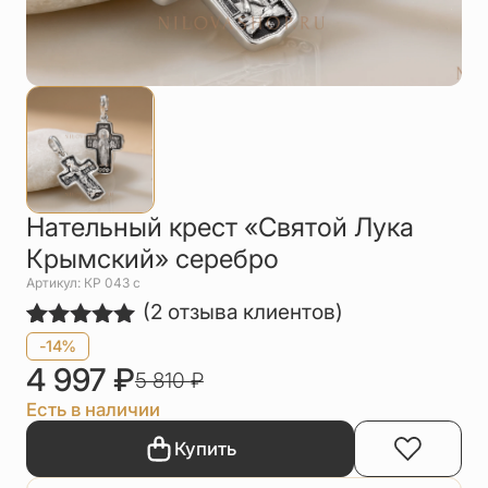
Упаковка
Цепи
Чётки
Шнурки на
шею
Другое
Нательный крест «Святой Лука
Крымский» серебро
Артикул: КР 043 с
(
2
отзыва клиентов)
Рейтинг
2
-14%
5.00
из 5
4 997
₽
5 810
₽
на основе
опроса
Есть в наличии
пользователей
Купить