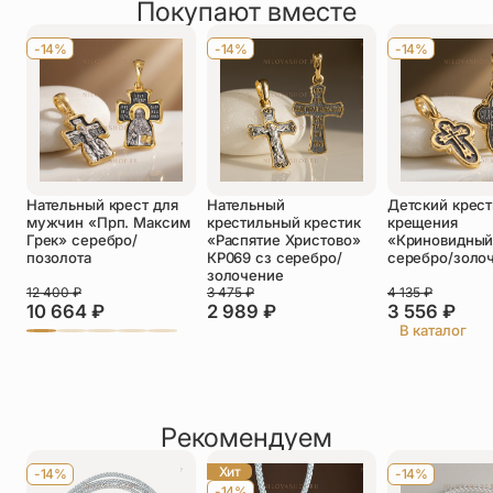
Покупают вместе
Оставить отзыв
Имя
*
-14%
-14%
-14%
Телефон
*
Отзыв
*
Нательный крест для
Нательный
Детский крест
мужчин «Прп. Максим
крестильный крестик
крещения
Грек» серебро/
«Распятие Христово»
«Криновидны
позолота
КР069 сз серебро/
серебро/золо
золочение
12 400
₽
3 475
₽
4 135
₽
Прикрепить фото
10 664
₽
2 989
₽
3 556
₽
В каталог
До 5 фото, JPG/PNG/WEBP, не более 5 МБ каждое
Рекомендуем
Хит
-14%
-14%
-14%