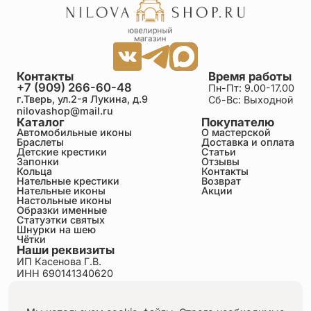
Контакты
Время работы
+7 (909) 266-60-48
Пн-Пт: 9.00-17.00
г.Тверь, ул.2-я Лукина, д.9
Сб-Вс: Выходной
nilovashop@mail.ru
Каталог
Покупателю
Автомобильные иконы
О мастерской
Браслеты
Доставка и оплата
Детские крестики
Статьи
Запонки
Отзывы
Кольца
Контакты
Нательные крестики
Возврат
Нательные иконы
Акции
Настольные иконы
Образки именные
Статуэтки святых
Шнурки на шею
Чётки
Наши реквизиты
ИП Касенова Г.В.
ИНН 690141340620
ОГРНИП 318695200011351
Политика конфиденциальности
Пользовательское соглашение