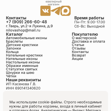
Контакты
Время работы
+7 (909) 266-60-48
Пн-Пт: 9.00-17.00
г.Тверь, ул.2-я Лукина, д.9
Сб-Вс: Выходной
nilovashop@mail.ru
Каталог
Покупателю
Автомобильные иконы
О мастерской
Браслеты
Доставка и оплата
Детские крестики
Статьи
Запонки
Отзывы
Кольца
Контакты
Нательные крестики
Возврат
Нательные иконы
Акции
Настольные иконы
Образки именные
Статуэтки святых
Шнурки на шею
Чётки
Наши реквизиты
ИП Касенова Г.В.
ИНН 690141340620
ОГРНИП 318695200011351
Политика конфиденциальности
Пользовательское соглашение
Мы используем cookie-файлы. Строго необходимые
Публичная оферта
нужны для работы корзины, входа в личный кабинет
Согласие на обработку персональных данных
и отправки форм.
Аналитические — Яндекс.Метрика,