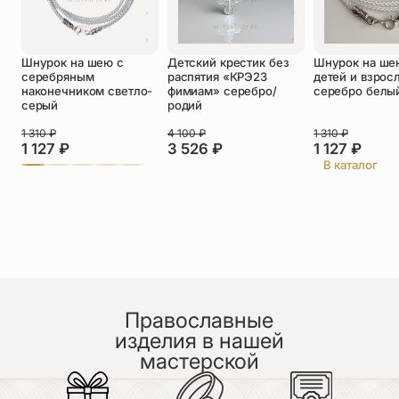
Оставить отзыв
Шнурок на шею с
Детский крестик без
Шнурок на ше
Подтверждаю свое согласие с
серебряным
распятия «КРЭ23
детей и взрос
политикой конфиденциальности
и даю
наконечником светло-
фимиам» серебро/
серебро белы
согласие на обработку персональных
серый
родий
данных
Пока нет отзывов. Будьте первым!
1 310
₽
4 100
₽
1 310
₽
1 127
₽
3 526
₽
1 127
₽
В каталог
Православные
изделия в нашей
мастерской