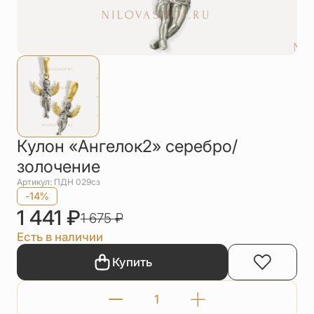
Упаковка
Цепи
Чётки
Шнурки на
шею
Другое
Кулон «Ангелок2» серебро/
золочение
Артикул: ПДН 029сз
-14%
1 441
₽
1 675
₽
Есть в наличии
Купить
Количество