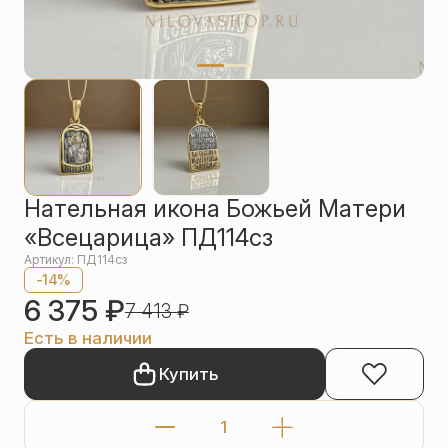
Упаковка
Цепи
Чётки
Шнурки на
шею
Другое
Нательная икона Божьей Матери
«Всецарица» ПД114сз
Артикул: ПД114сз
-14%
6 375
₽
7 413
₽
Есть в наличии
Купить
Количество