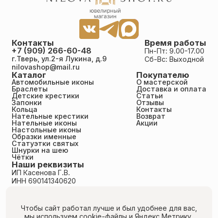
Контакты
Время работы
+7 (909) 266-60-48
Пн-Пт: 9.00-17.00
г.Тверь, ул.2-я Лукина, д.9
Сб-Вс: Выходной
nilovashop@mail.ru
Каталог
Покупателю
Автомобильные иконы
О мастерской
Браслеты
Доставка и оплата
Детские крестики
Статьи
Запонки
Отзывы
Кольца
Контакты
Нательные крестики
Возврат
Нательные иконы
Акции
Настольные иконы
Образки именные
Статуэтки святых
Шнурки на шею
Чётки
Наши реквизиты
ИП Касенова Г.В.
ИНН 690141340620
ОГРНИП 318695200011351
Политика конфиденциальности
Пользовательское соглашение
Чтобы сайт работал лучше и был удобнее для вас,
Публичная оферта
мы используем cookie-файлы
и Яндекс.Метрику.