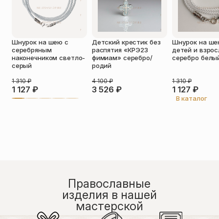
Оставить отзыв
Подтверждаю свое согласие с
Шнурок на шею с
Детский крестик без
Шнурок на ше
политикой конфиденциальности
и
серебряным
распятия «КРЭ23
детей и взро
даю согласие на обработку
наконечником светло-
фимиам» серебро/
серебро белы
персональных данных
серый
родий
Пока нет отзывов. Будьте первым!
1 310
₽
4 100
₽
1 310
₽
1 127
₽
3 526
₽
1 127
₽
В каталог
Православные
изделия в нашей
мастерской