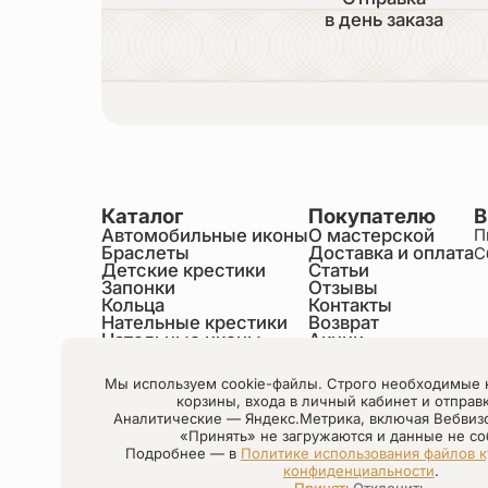
в день заказа
Каталог
Покупателю
В
Автомобильные иконы
О мастерской
П
Браслеты
Доставка и оплата
С
Детские крестики
Статьи
Запонки
Отзывы
Кольца
Контакты
Нательные крестики
Возврат
Нательные иконы
Акции
Настольные иконы
Образки именные
Мы используем cookie-файлы. Строго необходимые 
Статуэтки святых
корзины, входа в личный кабинет и отправ
Шнурки на шею
Аналитические — Яндекс.Метрика, включая Вебвиз
Чётки
«Принять» не загружаются и данные не со
Подробнее — в
Политике использования файлов к
конфиденциальности
.
Настройки cookie
Принять
Отклонить