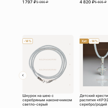
1 797
₽
4 820
₽
2 090
₽
5 605
₽
-14%
Хит
-14%
Шнурок на шею с
Детский крести
серебряным наконечником
распятия «КРЭ
светло-серый
серебро/родий