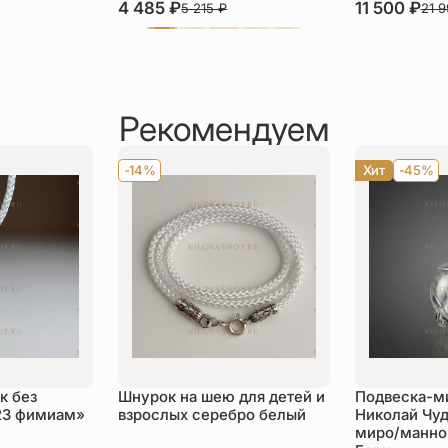
4 485
₽
11 500
₽
5 215
₽
21 
Рекомендуем
-14%
Хит
-45%
к без
Шнурок на шею для детей и
Подвеска-м
23 фимиам»
взрослых серебро белый
Николай Чуд
миро/манной