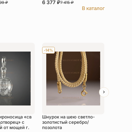
6 377
₽
7 512
₽
999
₽
7 415
₽
8
В каталог
-14%
Хит
-14
ироносица «св
Шнурок на шею светло-
Детский 
отворец» с
золотистый серебро/
распяти
 от мощей г.
позолота
серебро