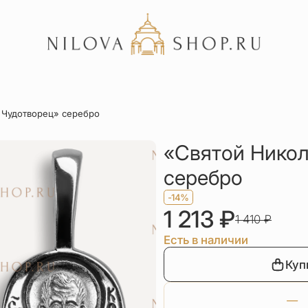
Акции
 Чудотворец» серебро
Отзывы
Статьи
«Святой Никол
серебро
-14%
1 213
₽
1 410
₽
Есть в наличии
Куп