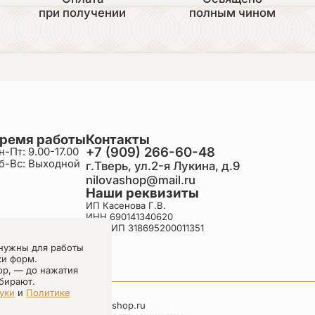
при получении
полным чином
ремя работы
Контакты
+7 (909) 266-60-48
н-Пт: 9.00-17.00
б-Вс: Выходной
г.Тверь, ул.2-я Лукина, д.9
nilovashop@mail.ru
Наши реквизиты
ИП Касенова Г.В.
ИНН 690141340620
ОГРНИП 318695200011351
нужны для работы
ки форм.
ор, — до нажатия
бирают.
уки
и
Политике
nilovashop.ru