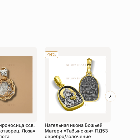
-14%
-14%
роносица «св.
Нательная икона Божьей
Складен
отворец. Лоза»
Матери «Табынская» ПД53
Божия Ма
лота
серебро/золочение
серебро