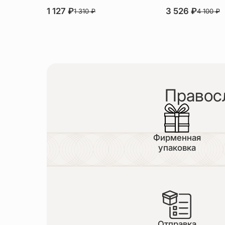
1 127
₽
3 526
₽
1 310
₽
4 100
₽
Правос
Фирменная
упаковка
Отправка