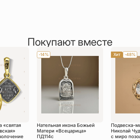
Покупают вместе
-14%
Хит
-48%
а «святая
Нательная икона Божьей
Подвеска-ми
вская»
Матери «Всецарица»
Николай Чуд
золочение
ПД114с
с миро позо