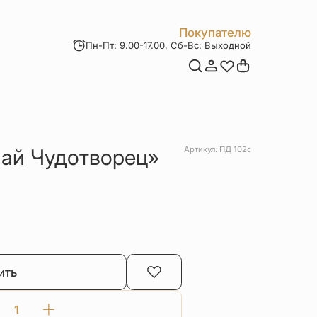
Покупателю
Пн-Пт: 9.00-17.00, Сб-Вс: Выходной
Мои заказы
Доставка и оплата
Возврат товара
Статьи
Контакты
Отзывы
Акции
ай Чудотворец»
Артикул: ПД 102с
ить
Количество