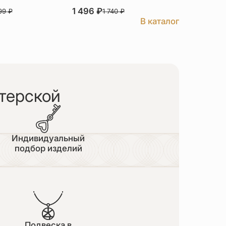
1 496
₽
3 526
₽
999
₽
1 740
₽
В каталог
терской
Индивидуальный
подбор изделий
Подвеска в